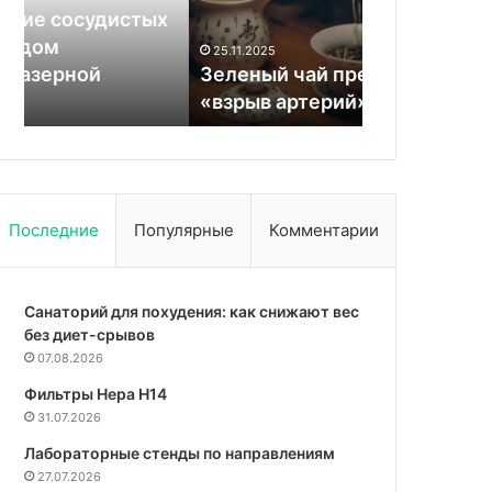
снижают
х
Кардиолог 
риск
и крыжовни
25.11.2025
образования
Зеленый чай предотвращает
образовани
тромбов
«взрыв артерий»
улучшают р
и
улучшают
работу
сосудов
Последние
Популярные
Комментарии
Санаторий для похудения: как снижают вес
без диет-срывов
07.08.2026
Фильтры Hepa Н14
31.07.2026
Лабораторные стенды по направлениям
27.07.2026