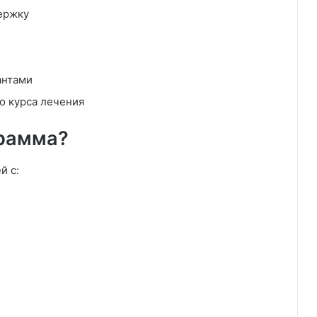
ержку
антами
о курса лечения
грамма?
й с: