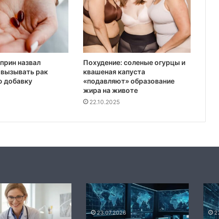
прин назвал
Похудение: соленые огурцы и
 вызывать рак
квашеная капуста
ю добавку
«подавляют» образование
жира на животе
22.10.2025
:
Механизмы
Преимуществ
формирования
превентивно
24.07.2026
и
диагностики
Механизмы
методы
в