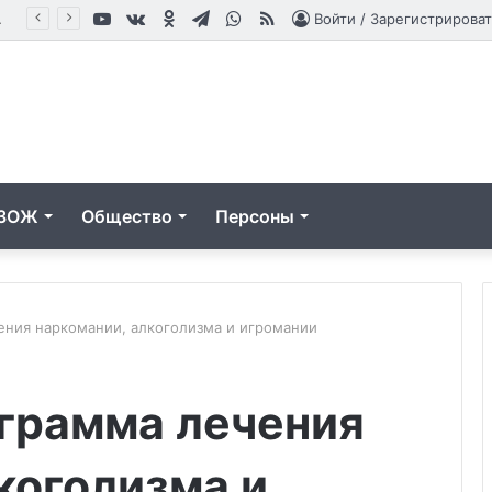
YouTube
vk.com
Одноклассники
Telegram
WhatsApp
RSS
влениям
Войти / Зарегистрироват
ЗОЖ
Общество
Персоны
ения наркомании, алкоголизма и игромании
Лазерное
ограмма лечения
лечение
сосудистых
патологий
коголизма и
методом
16.12.2025