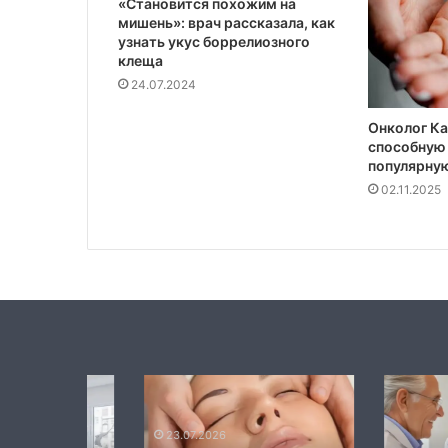
«Становится похожим на
мишень»: врач рассказала, как
узнать укус боррелиозного
клеща
24.07.2024
Онколог Ка
способную
популярну
02.11.2025
Лабораторные
Биоревитализация
стенды
что
по
происходит
направлениям
с