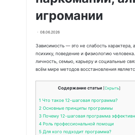
современных
к
17.07.2026
01.08.2024
коннекторов
ожирению
игромании
Технологии передачи энергии
Врач Дроздова
и
и типы современных
недосыпание в
болезням
коннекторов
ожирению и б
сердца
08.06.2026
Зависимость — это не слабость характера,
психику, поведение и физиологию человека
личность, семью, карьеру и социальные свя
всём мире методов восстановления являетс
Содержание статьи
[
Скрыть
]
1
Что такое 12-шаговая программа?
2
Основные принципы программы
3
Почему 12-шаговая программа эффективн
4
Роль профессиональной помощи
5
Для кого подходит программа?