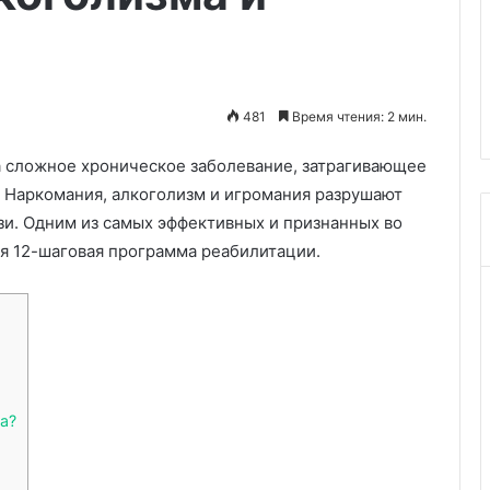
эндовенозной
Лазерное лечение сосудисты
лазерной
: хроническое
патологий методом
коагуляции
едет к
эндовенозной лазерной
вен
олезням сердца
коагуляции вен
481
Время чтения: 2 мин.
 а сложное хроническое заболевание, затрагивающее
. Наркомания, алкоголизм и игромания разрушают
зи. Одним из самых эффективных и признанных во
я 12-шаговая программа реабилитации.
а?