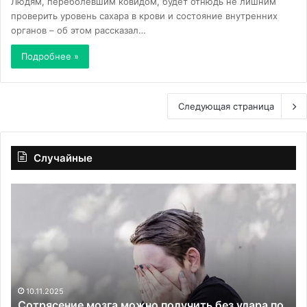
Людям, переболевшим ковидом, будет отнюдь не лишним
проверить уровень сахара в крови и состояние внутренних
органов – об этом рассказал…
Подробнее »
Следующая страница
Случайные
Сотрясение
Те
мозга
Ал
можно
в
получить
пе
без
ма
удара
бу
по
не
голове:
на
10.11.2025
Сотрясение мозга можно получить без удара по
его
и