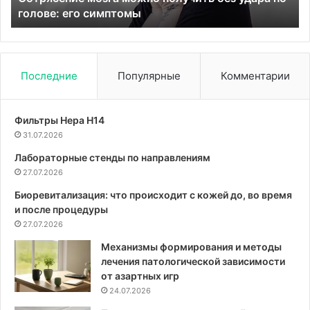
голове: его симптомы
симптомы
на
те
Последние
Популярные
Комментарии
Фильтры Hepa Н14
31.07.2026
Лабораторные стенды по направлениям
27.07.2026
Биоревитализация: что происходит с кожей до, во время
и после процедуры
27.07.2026
Механизмы формирования и методы
лечения патологической зависимости
от азартных игр
24.07.2026