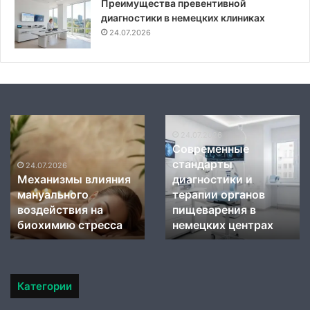
Преимущества превентивной
диагностики в немецких клиниках
24.07.2026
Механизмы
Современные
влияния
стандарты
24.07.2026
Современные
мануального
диагностики
стандарты
воздействия
и
24.07.2026
Механизмы влияния
диагностики и
на
терапии
мануального
терапии органов
биохимию
органов
стресса
воздействия на
пищеварения
пищеварения в
в
биохимию стресса
немецких центрах
немецких
центрах
Категории