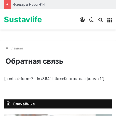
Фильтры Hepa Н14
Sustavlife
Войти
Switch
Искат
М
skin
Главная
Обратная связь
[contact-form-7 id=»364″ title=»Контактная форма 1″]
Случайные