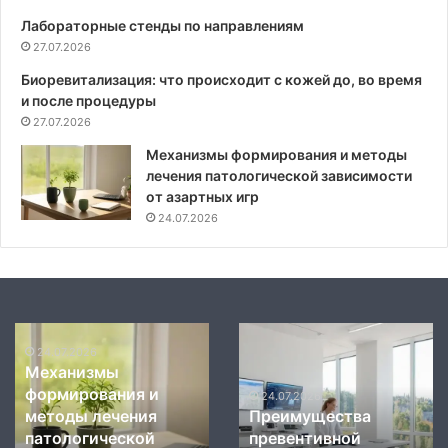
Лабораторные стенды по направлениям
27.07.2026
Биоревитализация: что происходит с кожей до, во время
и после процедуры
27.07.2026
Механизмы формирования и методы
лечения патологической зависимости
от азартных игр
24.07.2026
Механизмы
Современные
влияния
стандарты
24.07.2026
Современн
мануального
диагностики
стандарты
воздействия
и
24.07.2026
тва
Механизмы влияния
диагностик
на
терапии
ой
мануального
терапии ор
биохимию
органов