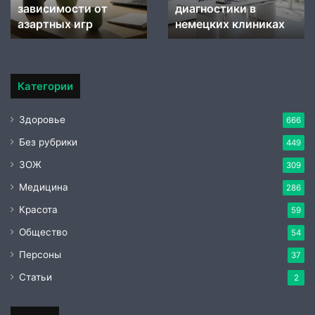
и в
стресса
воздействия на
пищеварения
пищеварени
в
линиках
биохимию стресса
немецких ц
немецких
центрах
Категории
Здоровье
666
Без рубрики
449
ЗОЖ
309
Медицина
286
Красота
59
Общество
54
Персоны
37
Статьи
2