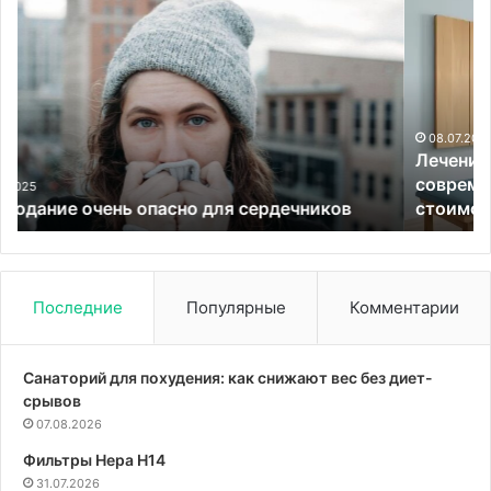
Лечение
зависимости
в
клиниках
Германии:
современные
методики,
08.07.2026
Лечение зависимости в клиниках Германии:
этапы
современные методики, этапы реабилитации и
реабилитации
стоимость услуг
и
стоимость
услуг
Последние
Популярные
Комментарии
Санаторий для похудения: как снижают вес без диет-
срывов
07.08.2026
Фильтры Hepa Н14
31.07.2026