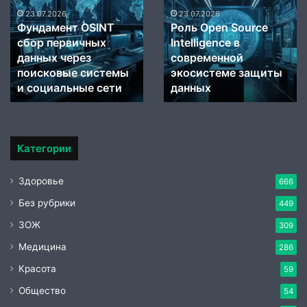
сбор
Source
23.07.2026
23.07.2026
Фундамент OSINT
Роль Open Source
первичных
Intelligence
сбор первичных
Intelligence в
данных
в
данных через
современной
через
современной
поисковые
поисковые системы
экосистеме
экосистеме защиты
системы
защиты
и социальные сети
данных
и
данных
социальные
сети
Категории
Здоровье
666
Без рубрики
449
ЗОЖ
309
Медицина
286
Красота
59
Общество
54