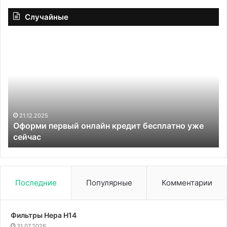
Случайные
Оформи
Ж
первый
на
онлайн
не
кредит
ну
бесплатно
по
уже
го
сейчас
ра
ав
21.12.2025
Оформи первый онлайн кредит бесплатно уже
сейчас
Последние
Популярные
Комментарии
Фильтры Hepa Н14
31.07.2026