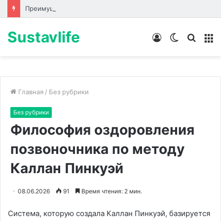
Преимущества превентивной диагностики в немецких клиниках
Sustavlife
Войти
Switch
Искат
М
skin
Главная
/
Без рубрики
Без рубрики
Философия оздоровления
позвоночника по методу
Каллан Пинкуэй
08.06.2026
91
Время чтения: 2 мин.
Система, которую создала Каллан Пинкуэй, базируется