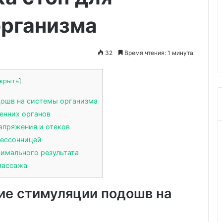
в
ва и
08.07.2026
автомобиле
организма
ак может летом
Устройство и эксплуатация
ение у людей с
систем подогрева в
автомобиле
32
Время чтения: 1 минута
крыть
]
ошв на системы организма
ренних органов
апряжения и отеков
бессонницей
имального результата
массажа
ие стимуляции подошв на