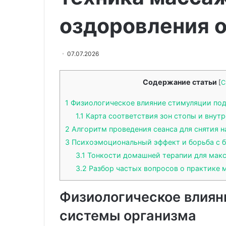
и
может
Врачи Малыше
12.06.2026
протезирование
летом
оздоровления 
Стоматология в Хэйхэ
Гандельман: к
зубов
меняться
качественное лечение и
меняться давл
в
давление
протезирование зубов в Китае
гипертонией
Китае
у
07.07.2026
людей
с
гипертонией
Содержание статьи
[
С
1
Физиологическое влияние стимуляции под
1.1
Карта соответствия зон стопы и внут
2
Алгоритм проведения сеанса для снятия н
3
Психоэмоциональный эффект и борьба с 
3.1
Тонкости домашней терапии для макс
3.2
Разбор частых вопросов о практике 
Физиологическое влиян
системы организма