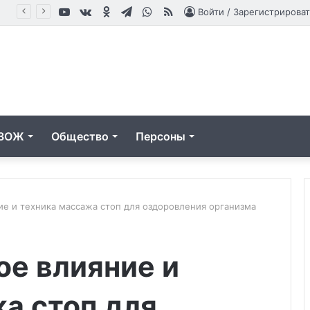
YouTube
vk.com
Одноклассники
Telegram
WhatsApp
RSS
оцедуры
Войти / Зарегистрироват
ЗОЖ
Общество
Персоны
е и техника массажа стоп для оздоровления организма
Устройство
е влияние и
и
эксплуатация
систем
а стоп для
подогрева