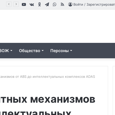
YouTube
vk.com
Одноклассники
Telegram
WhatsApp
RSS
оцедуры
Войти / Зарегистрироват
ЗОЖ
Общество
Персоны
анизмов от ABS до интеллектуальных комплексов ADAS
13-
тных механизмов
летняя
Диана
из
ллектуальных
Екатеринбурга
02.10.2025