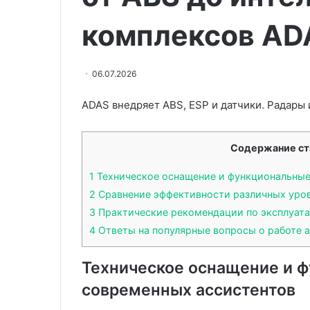
вызванный
и
Дефицит витамина B12:
12.06.2026
недостаточным
протезирование
комплексов AD
страшный признак, вызванный
Стоматология 
притоком
зубов
недостаточным притоком
качественное
крови
в
крови к мозгу
протезировани
к
Китае
06.07.2026
мозгу
ADAS внедряет ABS, ESP и датчики. Радары
Содержание ст
1
Техническое оснащение и функциональны
2
Сравнение эффективности различных уров
3
Практические рекомендации по эксплуата
4
Ответы на популярные вопросы о работе 
Техническое оснащение и 
современных ассистентов