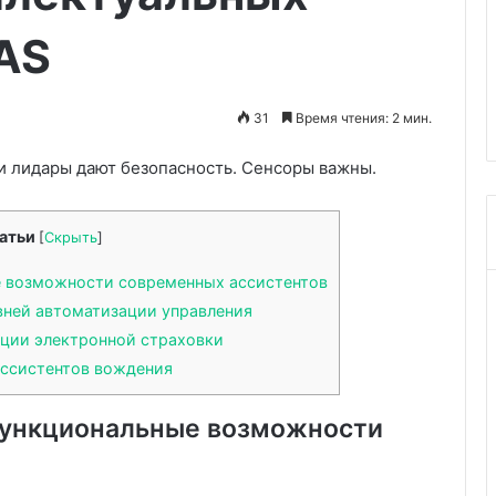
выросла
13-летняя Диана из
до
AS
в Хэйхэ
Екатеринбурга выросла до 19
198
 лечение и
см и стала самой высокой
см
е зубов в Китае
девочкой в России
и
31
Время чтения: 2 мин.
стала
самой
 и лидары дают безопасность. Сенсоры важны.
высокой
девочкой
в
атьи
[
Скрыть
]
России
е возможности современных ассистентов
ней автоматизации управления
ции электронной страховки
ассистентов вождения
функциональные возможности