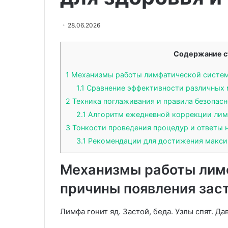
в
климаксу
Преимущества и особенности
04.12.2025
приграничных
стоматологического
Курение
28.06.2026
регионах
обслуживания в приграничных
способс
Китая
регионах Китая
климак
Содержание с
1
Механизмы работы лимфатической систем
1.1
Сравнение эффективности различных
2
Техника поглаживания и правила безопас
2.1
Алгоритм ежедневной коррекции ли
3
Тонкости проведения процедур и ответы 
3.1
Рекомендации для достижения макси
Механизмы работы лим
причины появления зас
Лимфа гонит яд. Застой, беда. Узлы спят. Да