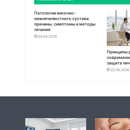
Патологии височно-
нижнечелюстного сустава:
причины, симптомы и методы
лечения
09.06.2026
Принципы 
современно
защита ли
22.06.2026
Фундамент
Роль
OSINT
Open