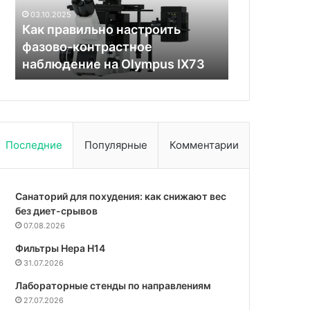
хромосомой
ть
24.11.2025
04.06
Болезнь Альцгеймера связали
Биом
 IX73
с X-хромосомой
чере
Последние
Популярные
Комментарии
Санаторий для похудения: как снижают вес
без диет-срывов
07.08.2026
Фильтры Hepa Н14
31.07.2026
Лабораторные стенды по направлениям
27.07.2026