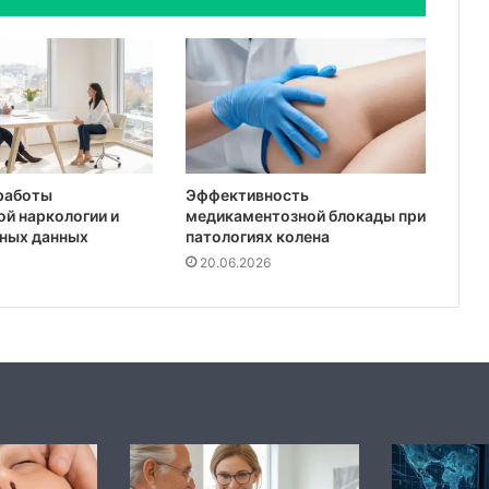
работы
Эффективность
й наркологии и
медикаментозной блокады при
чных данных
патологиях колена
20.06.2026
Лабораторные
Биоревитализация:
стенды
что