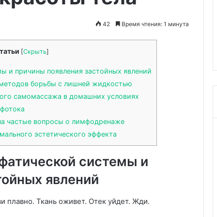
наблюдение
03.10.2025
на
 у женщин
Как правильно настрои
42
Время чтения: 1 минута
Olympus
твует раннему
фазово-контрастное
IX73
су
наблюдение на Olympus
татьи
[
Скрыть
]
ы и причины появления застойных явлений
 методов борьбы с лишней жидкостью
ного самомассажа в домашних условиях
мфотока
на частые вопросы о лимфодренаже
мального эстетического эффекта
фатической системы и
тойных явлений
ви плавно. Ткань оживет. Отек уйдет. Жди.