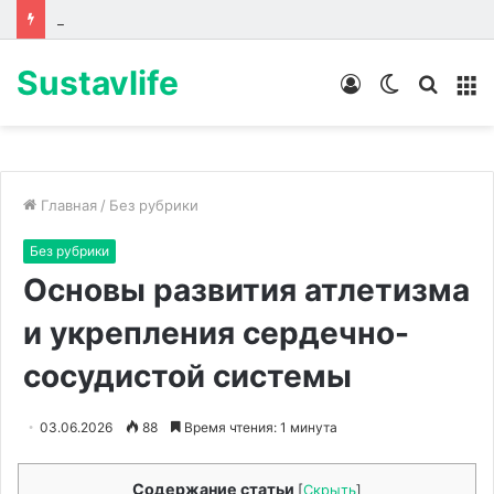
Лабораторные стенды по направлениям
Sustavlife
Войти
Switch
Искат
М
skin
Главная
/
Без рубрики
Без рубрики
Основы развития атлетизма
и укрепления сердечно-
сосудистой системы
03.06.2026
88
Время чтения: 1 минута
Содержание статьи
[
Скрыть
]