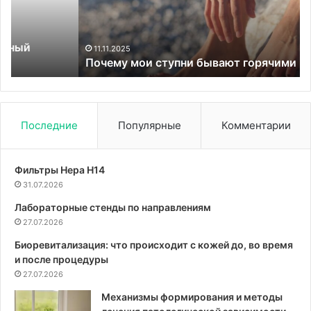
ст
11.11.2025
Почему мои ступни бывают горячими
Последние
Популярные
Комментарии
Фильтры Hepa Н14
31.07.2026
Лабораторные стенды по направлениям
27.07.2026
Биоревитализация: что происходит с кожей до, во время
и после процедуры
27.07.2026
Механизмы формирования и методы