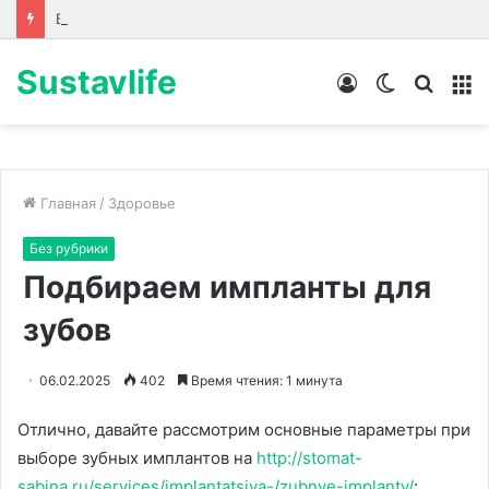
Биоревитализация: что происходит с кожей до, во время и после процедуры
Sustavlife
Войти
Switch
Искат
М
skin
Главная
/
Здоровье
Без рубрики
Подбираем импланты для
зубов
06.02.2025
402
Время чтения: 1 минута
Отлично, давайте рассмотрим основные параметры при
выборе зубных имплантов на
http://stomat-
sabina.ru/services/implantatsiya-/zubnye-implanty/
: