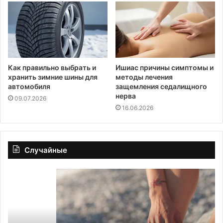
Как правильно выбрать и
Ишиас причины симптомы и
хранить зимние шины для
методы лечения
автомобиля
защемления седалищного
нерва
09.07.2026
16.06.2026
Случайные
Почему
Ги
мои
по
ступни
ко
бывают
и
горячими
ус