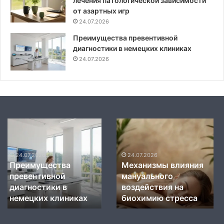
лечения патологической зависимости
от азартных игр
24.07.2026
Преимущества превентивной
диагностики в немецких клиниках
24.07.2026
Механизмы
Современные
влияния
стандарты
24.07.2026
Современные
мануального
диагностики
стандарты
воздействия
и
24.07.2026
Механизмы влияния
диагностики и
на
терапии
мануального
терапии органов
биохимию
органов
стресса
воздействия на
пищеварения
пищеварения в
в
биохимию стресса
немецких центрах
немецких
центрах