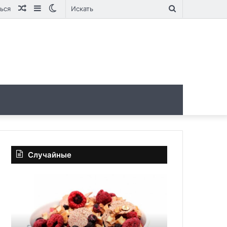
Случайная
Sidebar
Switch
Искать
ься
статья
skin
Случайные
Продукты,
Медицинские
от
приложения:
которых
незаменимые
лучше
инструменты
отказаться,
современного