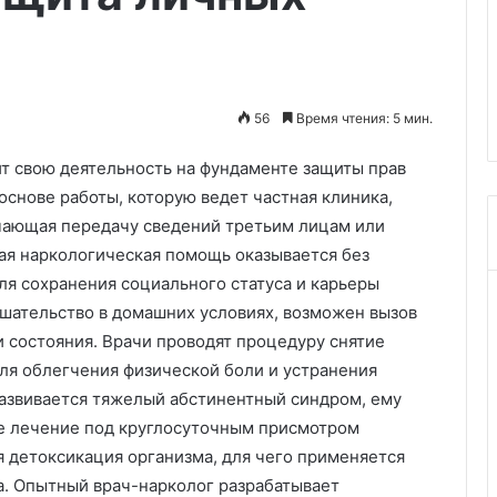
лечение
: интервальное
дит в число
05.06.2026
пособов
Неврома Мортона симптомы
рение
причины и лечение
56
Время чтения: 5 мин.
т свою деятельность на фундаменте защиты прав
основе работы, которую ведет частная клиника,
чающая передачу сведений третьим лицам или
ая наркологическая помощь оказывается без
для сохранения социального статуса и карьеры
ешательство в домашних условиях, возможен вызов
и состояния. Врачи проводят процедуру снятие
ля облегчения физической боли и устранения
развивается тяжелый абстинентный синдром, ему
е лечение под круглосуточным присмотром
я детоксикация организма, для чего применяется
. Опытный врач-нарколог разрабатывает