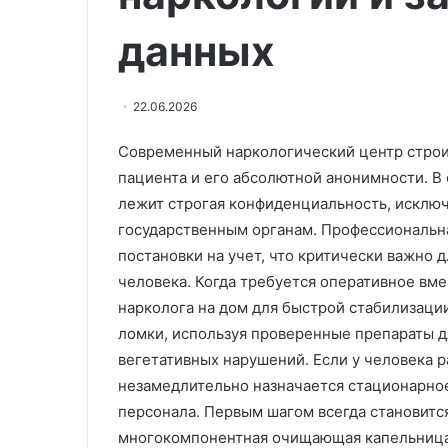
в
Врач Решетова
число
данных
голодание вхо
работающих
работающих с
способов
замедлить ста
замедлить
22.06.2026
старение
Современный наркологический центр строи
пациента и его абсолютной анонимности. В 
лежит строгая конфиденциальность, исклю
государственным органам. Профессиональн
постановки на учет, что критически важно 
человека. Когда требуется оперативное вм
нарколога на дом для быстрой стабилизаци
ломки, используя проверенные препараты д
вегетативных нарушений. Если у человека 
незамедлительно назначается стационарно
персонала. Первым шагом всегда становитс
многокомпонентная очищающая капельница