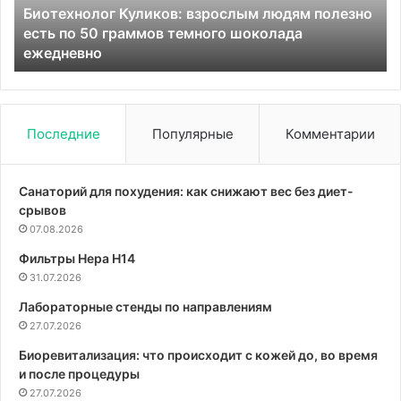
Биотехнолог Куликов: взрослым людям полезно
50
ра
есть по 50 граммов темного шоколада
граммов
об
ежедневно
темного
оп
шоколада
фр
ежедневно
Последние
Популярные
Комментарии
Санаторий для похудения: как снижают вес без диет-
срывов
07.08.2026
Фильтры Hepa Н14
31.07.2026
Лабораторные стенды по направлениям
27.07.2026
Биоревитализация: что происходит с кожей до, во время
и после процедуры
27.07.2026