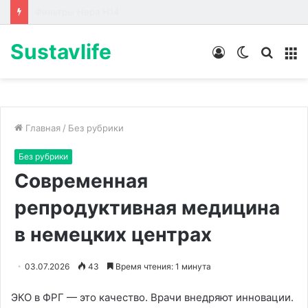
Лабораторные стенды по направлениям
Sustavlife
Войти
Switch
Искат
М
skin
Главная
/
Без рубрики
Без рубрики
Современная
репродуктивная медицина
в немецких центрах
03.07.2026
43
Время чтения: 1 минута
ЭКО в ФРГ — это качество. Врачи внедряют инновации.