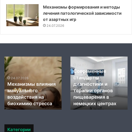
Механизмы формирования и методы
лечения патологической зависимости
от азартных игр
24.07.2026
Механизмы
Современные
влияния
стандарты
24.07.2026
Современные
мануального
диагностики
стандарты
воздействия
и
24.07.2026
Механизмы влияния
диагностики и
на
терапии
мануального
терапии органов
биохимию
органов
стресса
воздействия на
пищеварения
пищеварения в
в
биохимию стресса
немецких центрах
немецких
центрах
Категории