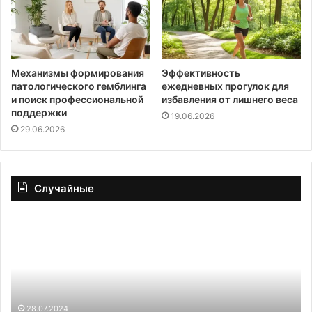
Механизмы формирования
Эффективность
патологического гемблинга
ежедневных прогулок для
и поиск профессиональной
избавления от лишнего веса
поддержки
19.06.2026
29.06.2026
Случайные
Биотехнолог
«О
Куликов:
пе
взрослым
и
людям
ли
полезно
ве
есть
вр
по
Ме
28.07.2024