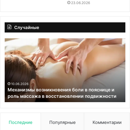
23.06.2026
Случайные
Механизмы
До
возникновения
пр
боли
по
в
пр
пояснице
ра
и
ки
роль
вр
массажа
Бо
10.06.2026
Механизмы возникновения боли в пояснице и
в
роль массажа в восстановлении подвижности
восстановлении
подвижности
Последние
Популярные
Комментарии