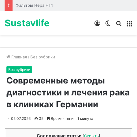
Лабораторные стенды по направлениям
Sustavlife
Войти
Switch
Искат
М
skin
Главная
/
Без рубрики
Без рубрики
Современные методы
диагностики и лечения рака
в клиниках Германии
05.07.2026
35
Время чтения: 1 минута
Содержание статьи
[
Скрыть
]