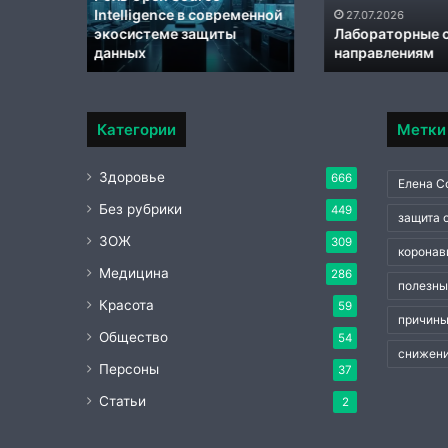
кожей
еменной
Биоревитализац
27.07.2026
до,
Лабораторные стенды по
происходит с к
направлениям
во
время и после 
время
и
после
Категории
Метки
процедуры
Здоровье
666
Елена С
Без рубрики
449
защита 
ЗОЖ
309
коронав
Медицина
286
полезны
Красота
59
причины
Общество
54
снижени
Персоны
37
Статьи
2