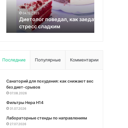
сладким
поможет
04.12.2025
19.10.2025
Диетолог поведал, как заедать
После напа
стресс сладким
не поможе
Последние
Популярные
Комментарии
Санаторий для похудения: как снижают вес
без диет-срывов
07.08.2026
Фильтры Hepa Н14
31.07.2026
Лабораторные стенды по направлениям
27.07.2026