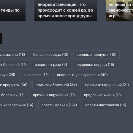
лечения
немецких
ия: что
лечения патологической
Преимуще
патологической
клиниках
ожей до, во
зависимости от азартных
превентивн
процедуры
зависимости
игр
в немецких
от
азартных
игр
оломатина
(18)
болезни сердца
(18)
вредные продукты
(19)
от болезней
(15)
защита от рака
(14)
здоровье сердца
(16)
ирус
(25)
онкология
(19)
опасность для здоровья
(40)
е продукты
(36)
признаки болезней
(34)
признаки нарушений
(21)
 болезней
(15)
причины нарушения
(15)
продление жизни
(18)
е холестерина
(14)
советы врачей
(182)
советы диетологов
(15)