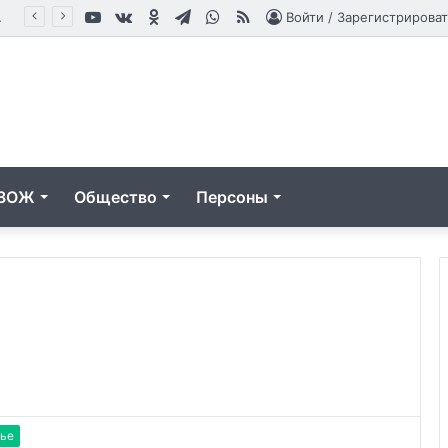
YouTube
vk.com
Одноклассники
Telegram
WhatsApp
RSS
влениям
Войти / Зарегистрироват
ЗОЖ
Общество
Персоны
Кедровые
орехи
ье