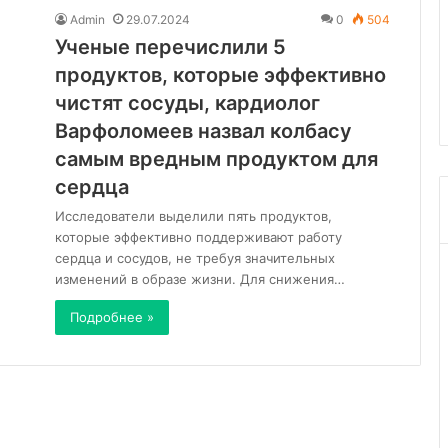
аботе
Admin
29.07.2024
0
504
колог Расулов
Ученые перечислили 5
изнаках
продуктов, которые эффективно
11.02.2025
го рака
Кедровые орехи
чистят сосуды, кардиолог
Варфоломеев назвал колбасу
самым вредным продуктом для
сердца
Исследователи выделили пять продуктов,
которые эффективно поддерживают работу
сердца и сосудов, не требуя значительных
изменений в образе жизни. Для снижения…
Подробнее »