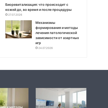
Биоревитализация: что происходит с
кожей до, во время и после процедуры
27.07.2026
Механизмы
формирования и методы
лечения патологической
зависимости от азартных
игр
24.07.2026
а
Механизмы
Соврем
й
влияния
стандар
мануального
диагнос
24.07
воздействия
и
Совре
24.07.2026