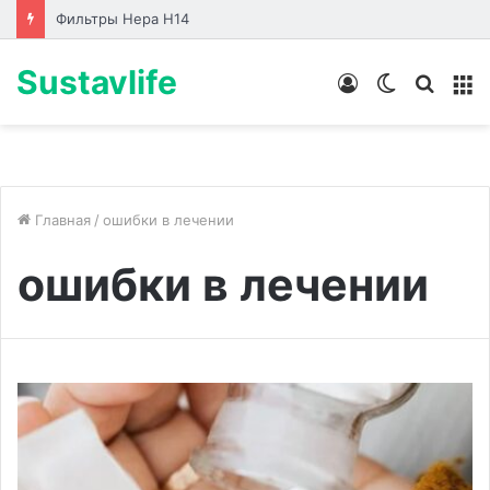
Фильтры Hepa Н14
Sustavlife
Войти
Switch
Искат
М
skin
Главная
/
ошибки в лечении
ошибки в лечении