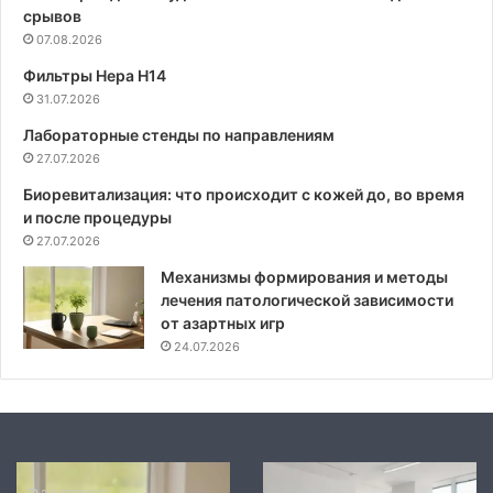
срывов
07.08.2026
Фильтры Hepa Н14
31.07.2026
Лабораторные стенды по направлениям
27.07.2026
Биоревитализация: что происходит с кожей до, во время
и после процедуры
27.07.2026
Механизмы формирования и методы
лечения патологической зависимости
от азартных игр
24.07.2026
Механизмы
Современные