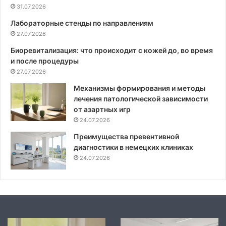
31.07.2026
Лабораторные стенды по направлениям
27.07.2026
Биоревитализация: что происходит с кожей до, во время
и после процедуры
27.07.2026
Механизмы формирования и методы
лечения патологической зависимости
от азартных игр
24.07.2026
Преимущества превентивной
диагностики в немецких клиниках
24.07.2026
Механизмы
Современные