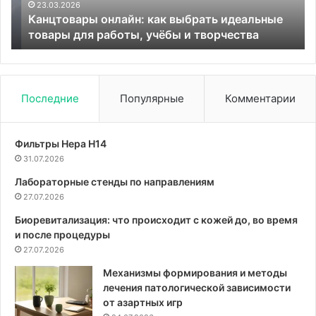
работы,
23.03.2026
Канцтовары онлайн: как выбрать идеальные
учёбы
товары для работы, учёбы и творчества
и
творчества
Последние
Популярные
Комментарии
Фильтры Hepa Н14
31.07.2026
Лабораторные стенды по направлениям
27.07.2026
Биоревитализация: что происходит с кожей до, во время
и после процедуры
27.07.2026
Механизмы формирования и методы
лечения патологической зависимости
от азартных игр