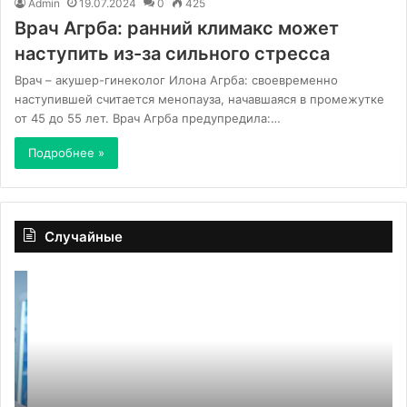
Admin
19.07.2024
0
425
Врач Агрба: ранний климакс может
наступить из-за сильного стресса
Врач – акушер-гинеколог Илона Агрба: своевременно
наступившей считается менопауза, начавшаяся в промежутке
от 45 до 55 лет. Врач Агрба предупредила:…
Подробнее »
Случайные
Канцтовары
По
онлайн:
ма
как
пр
выбрать
ле
идеальные
де
товары
и
для
пс