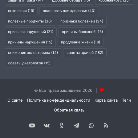
защита от рака
(14)
здоровье сердца
(16)
коронавирус
(25)
онкология
(19)
опасность для здоровья
(40)
полезные продукты
(36)
признаки болезней
(34)
признаки нарушений
(21)
причины болезней
(15)
причины нарушения
(15)
продление жизни
(18)
снижение холестерина
(14)
советы врачей
(182)
советы диетологов
(15)
© Все права защищены 2026, |
О сайте
Политика конфиденциальности
Карта сайта
Теги
Обратная связь
YouTube
vk.com
Одноклассники
Telegram
WhatsApp
RSS