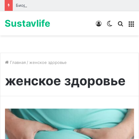
Биоревитализация: что происходит с кожей до, во время и после процедуры
Sustavlife
Войти
Switch
Искат
М
skin
Главная
/
женское здоровье
женское здоровье