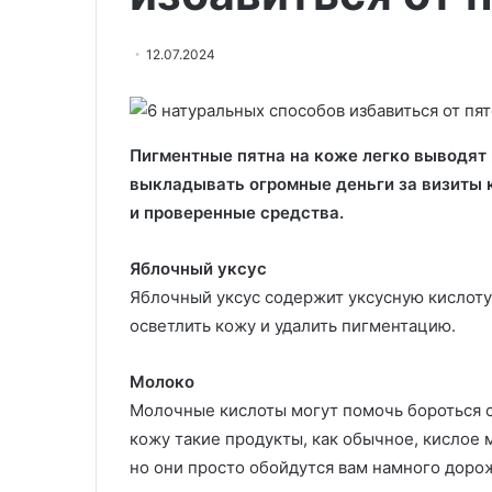
течение
11.11.2025
7
Прогулка в бы
02.10.2025
12.07.2024
минут
Эксперт назвала причины
течение 7 мин
снижает
выпадения волос
болезней серд
риск
болезней
сердца
Пигментные пятна на коже легко выводят 
выкладывать огромные деньги за визиты 
и проверенные средства.
Яблочный уксус
Яблочный уксус содержит уксусную кислоту,
осветлить кожу и удалить пигментацию.
Молоко
Молочные кислоты могут помочь бороться с
кожу такие продукты, как обычное, кислое 
но они просто обойдутся вам намного доро