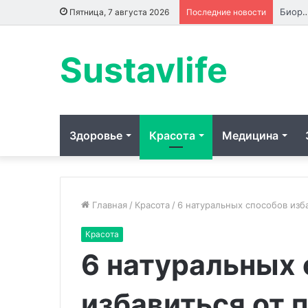
Биоревитализация: что происходит с кожей до, во вре
Пятница, 7 августа 2026
Последние новости
Sustavlife
Здоровье
Красота
Медицина
Главная
/
Красота
/
6 натуральных способов изба
Красота
Эксперт
Прогулка
6 натуральных
назвала
в
причины
быстром
выпадения
темпе
избавиться от 
волос
в