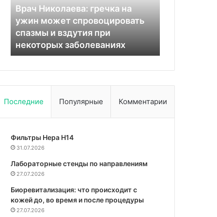
в
которые
Помидоры и растительные
24.11.2025
числе
сделают
масла названы в числе лучших
Продлите ж
лучших
вас
продуктов для снижения
продуктов,
продуктов
долгожителем
холестерина
вас долгож
для
снижения
холестерина
Последние
Популярные
Комментарии
Фильтры Hepa Н14
31.07.2026
Лабораторные стенды по направлениям
27.07.2026
Биоревитализация: что происходит с
кожей до, во время и после процедуры
27.07.2026