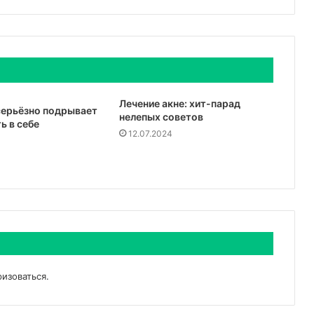
Лечение акне: хит-парад
серьёзно подрывает
нелепых советов
ь в себе
12.07.2024
ризоваться
.