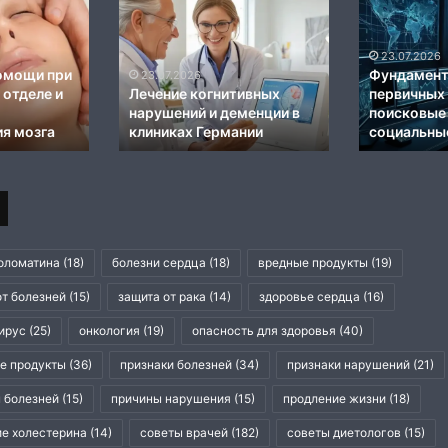
:
Механизмы
Преимуществ
формирования
превентивно
24.07.2026
и
диагностики
Механизмы
методы
в
формирования и методы
24.07.2026
лечения
немецких
ия: что
лечения патологической
Преимуще
патологической
клиниках
ожей до, во
зависимости от азартных
превентивн
процедуры
зависимости
игр
в немецких
от
азартных
игр
оломатина
(18)
болезни сердца
(18)
вредные продукты
(19)
от болезней
(15)
защита от рака
(14)
здоровье сердца
(16)
ирус
(25)
онкология
(19)
опасность для здоровья
(40)
е продукты
(36)
признаки болезней
(34)
признаки нарушений
(21)
 болезней
(15)
причины нарушения
(15)
продление жизни
(18)
е холестерина
(14)
советы врачей
(182)
советы диетологов
(15)