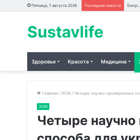
Биоревитализация: что происходит с кожей до, во вре
Пятница, 7 августа 2026
Последние новости
Sustavlife
Здоровье
Красота
Медицина
Главная
/
ЗОЖ
/
Четыре научно проверенных сп
ЗОЖ
Секс-
Врач
Четыре научно
куклы
Харлов:
повышают
неправильно
уровень
употребляемый
способа для ук
женоненавистничества
зеленый
29.07.2024