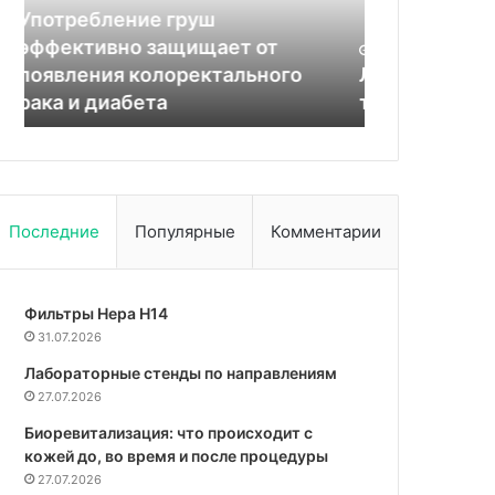
такое
профилактики
02.10.2025
и
простуды
Врач назва
30.03.2026
как
Липолитики для тела: что это
антибиотик
они
такое и как они работают
профилакти
работают
Последние
Популярные
Комментарии
Фильтры Hepa Н14
31.07.2026
Лабораторные стенды по направлениям
27.07.2026
Биоревитализация: что происходит с
кожей до, во время и после процедуры
27.07.2026