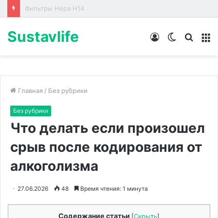
Лабораторные стенды по направлениям
Sustavlife
Войти
Switch
Искат
М
skin
Главная
/
Без рубрики
Без рубрики
Что делать если произошел
срыв после кодирования от
алкоголизма
27.06.2026
48
Время чтения: 1 минута
Содержание статьи
[
Скрыть
]