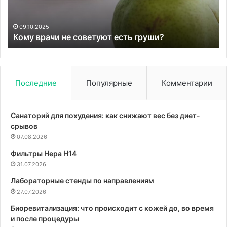
вз
и
уя
09.10.2025
Кому врачи не советуют есть груши?
шт
си
уп
Последние
Популярные
Комментарии
Санаторий для похудения: как снижают вес без диет-
срывов
07.08.2026
Фильтры Hepa Н14
31.07.2026
Лабораторные стенды по направлениям
27.07.2026
Биоревитализация: что происходит с кожей до, во время
и после процедуры