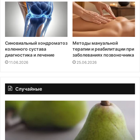
Синовиальный хондроматоз
Методы мануальной
коленного сустава
терапии и реабилитации при
диагностика и лечение
заболеваниях позвоночника
11.06.2026
25.06.2026
Случайные
Кому
Со
врачи
ме
не
за
советуют
ав
есть
от
груши?
ци