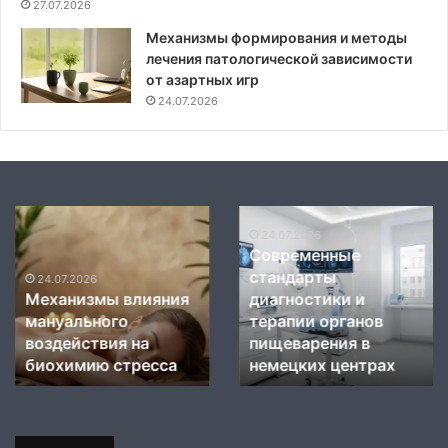
27.07.2026
Механизмы формирования и методы
лечения патологической зависимости
от азартных игр
24.07.2026
Механизмы
Современные
влияния
стандарты
24.07.2026
Современные
мануального
диагностики
стандарты
воздействия
и
24.07.2026
Механизмы влияния
диагностики и
на
терапии
мануального
терапии органов
биохимию
органов
стресса
воздействия на
пищеварения
пищеварения в
в
биохимию стресса
немецких центрах
немецких
центрах