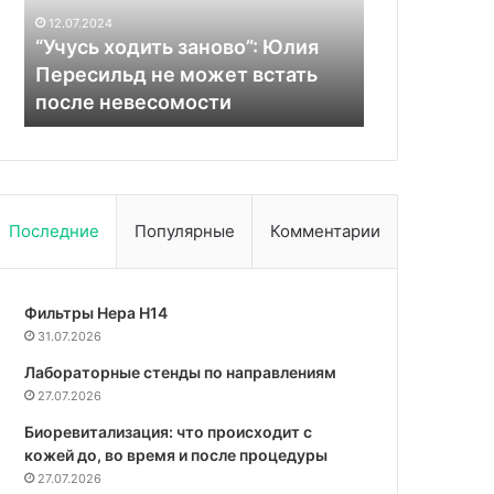
из-
и
13.10.2025
19.08.2024
за
тепловой
Что повышает давление:
Врач Сереж
двух
удары
резкий скачок из-за двух
различать 
напитков
напитков вскоре после приема
тепловой у
вскоре
после
приема
Последние
Популярные
Комментарии
Фильтры Hepa Н14
31.07.2026
Лабораторные стенды по направлениям
27.07.2026
Биоревитализация: что происходит с
кожей до, во время и после процедуры
27.07.2026