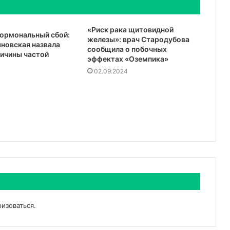
«Риск рака щитовидной
гормональный сбой:
железы»: врач Стародубова
новская назвала
сообщила о побочных
ичины частой
эффектах «Оземпика»
02.09.2024
ризоваться
.