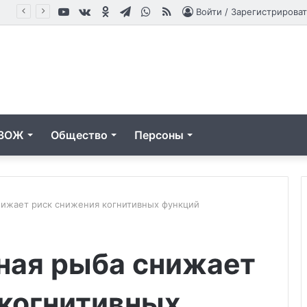
YouTube
vk.com
Одноклассники
Telegram
WhatsApp
RSS
оцедуры
Войти / Зарегистрироват
ЗОЖ
Общество
Персоны
нижает риск снижения когнитивных функций
“Учусь
ная рыба снижает
ходить
заново”:
Юлия
 когнитивных
Пересильд