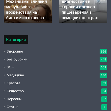
Механизмы влияния
диагностики и
на
терапии
мануального
терапии органов
биохимию
органов
стресса
воздействия на
пищеварения
пищеварения в
в
биохимию стресса
немецких центрах
немецких
центрах
Категории
Здоровье
666
Без рубрики
449
ЗОЖ
309
Медицина
286
Красота
59
Общество
54
Персоны
37
Статьи
1