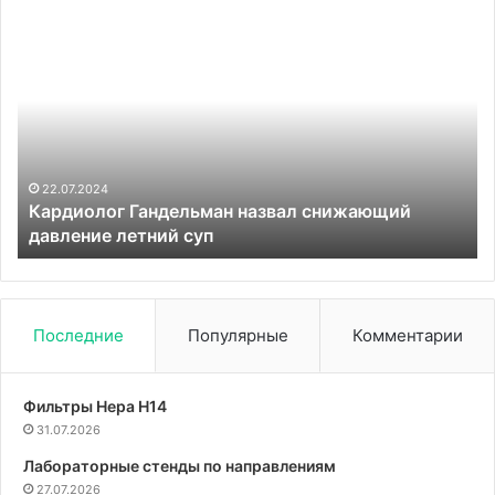
Кардиолог
Со
Гандельман
ме
назвал
ле
снижающий
и
давление
ди
летний
он
суп
в
кл
22.07.2024
Кардиолог Гандельман назвал снижающий
Ге
давление летний суп
Последние
Популярные
Комментарии
Фильтры Hepa Н14
31.07.2026
Лабораторные стенды по направлениям
27.07.2026