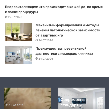
Биоревитализация: что происходит с кожей до, во время
и после процедуры
27.07.2026
Механизмы формирования и методы
лечения патологической зависимости
от азартных игр
24.07.2026
Преимущества превентивной
диагностики в немецких клиниках
24.07.2026
Механизмы
Современные
влияния
стандарты
24.07.2026
Современные
мануального
диагностики
стандарты
воздействия
и
24.07.2026