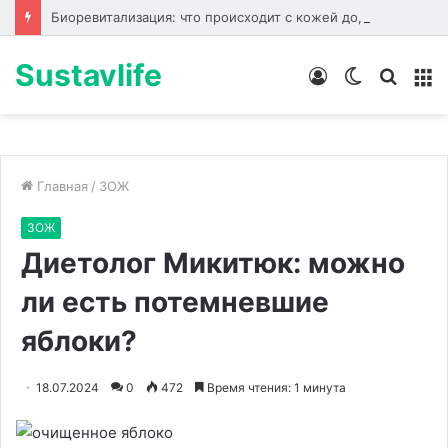
Биоревитализация: что происходит с кожей до, во время и после процедуры
Sustavlife
Войти
Switch
Искат
М
skin
Главная
/
ЗОЖ
ЗОЖ
Диетолог Микитюк: можно
ли есть потемневшие
яблоки?
18.07.2024
0
472
Время чтения: 1 минута