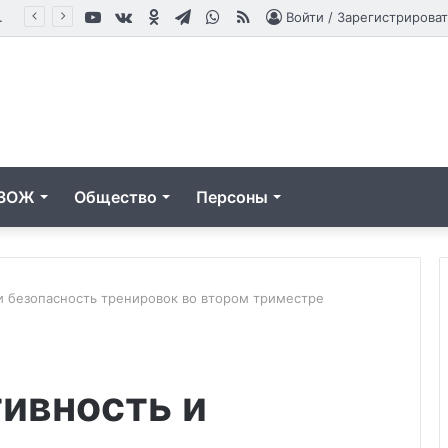
YouTube
vk.com
Одноклассники
Telegram
WhatsApp
RSS
мя и после процедуры
Войти / Зарегистрироват
ЗОЖ
Общество
Персоны
и безопасность тренировок во втором триместре
Механизмы
возникновения
ивность и
боли
в
пояснице
10.06.2026