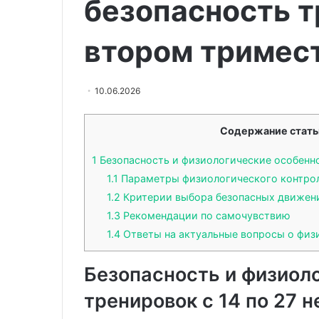
безопасность т
омолодить
разных
12.07.2024
лицо:
отцов
Что из домашних средств
03.10.2025
мнение
втором тримес
помогает омолодить лицо:
Девушка родил
косметолога
мнение косметолога
двух разных о
10.06.2026
Содержание стать
1
Безопасность и физиологические особенно
1.1
Параметры физиологического контро
1.2
Критерии выбора безопасных движен
1.3
Рекомендации по самочувствию
1.4
Ответы на актуальные вопросы о физ
Безопасность и физиол
тренировок с 14 по 27 