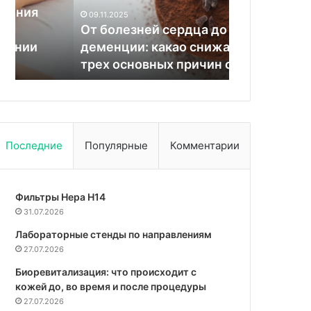
какао
грозит
09.11.2025
16.08.2024
снижает
зависимость
От болезней сердца до
Терапевт Е
риск
от
деменции: какао снижает риск
малинового
трех
сладкого
трех основных причин смерти
зависимост
основных
причин
смерти
Последние
Популярные
Комментарии
Фильтры Hepa Н14
31.07.2026
Лабораторные стенды по направлениям
27.07.2026
Биоревитализация: что происходит с
кожей до, во время и после процедуры
27.07.2026