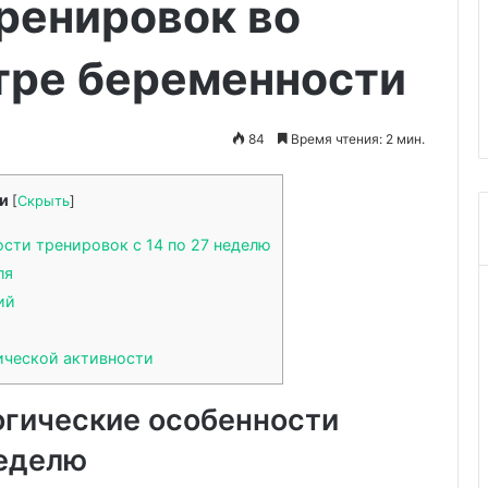
ренировок во
и
Механизмы возникновения
роль
боли в пояснице и роль
массажа
тре беременности
а близнецов от
массажа в восстановлении
в
тцов
подвижности
восстановлении
подвижности
84
Время чтения: 2 мин.
и
[
Скрыть
]
сти тренировок с 14 по 27 неделю
ля
ий
ической активности
огические особенности
неделю