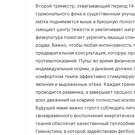
Второй триместр, охватывающий период 14-
гормонального фона и существенным улучше
матка поднимается выше в брюшную полость
смещает центр тяжести и увеличивает нагр
физкультура помогает укрепить мышцы спин
родам. Важно, чтобы любая интенсивность т
предварительная консультация, которую пр
противопоказаний. Пульс во время физичес
индивидуальные нормы, а дыхание должно о
комфортном темпе эффективно стимулирую
явления и выраженные отеки. Каждая тренир
проводится разминка, а завершает процесс 
всех движений на коврике полностью исклю
Будущей маме важно строго соблюдать пит
своевременного восполнения энергетически
тканей обеспечит качественный теплообмен
Гимнастика, в которой задействован фитбол,