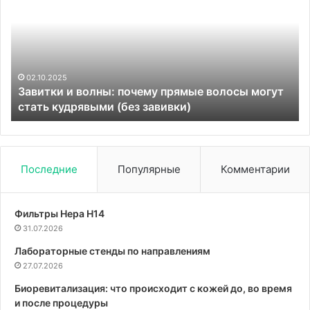
в
груди:
врач
Платонова
пояснила,
19.08.2024
Неприятные ощущения в груди: врач Платоно
как
могут
пояснила, как отличить стенокардию от
отличить
инфаркта
стенокардию
от
инфаркта
Последние
Популярные
Комментарии
Фильтры Hepa Н14
31.07.2026
Лабораторные стенды по направлениям
27.07.2026
Биоревитализация: что происходит с кожей до, во время
и после процедуры