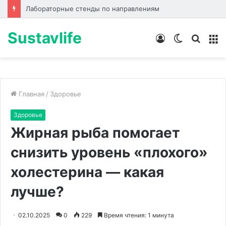
Биоревитализация: что происходит с кожей до, во время и после процедуры
Sustavlife
Войти
Switch
Искат
М
skin
Главная
/
Здоровье
Здоровье
Жирная рыба помогает
снизить уровень «плохого»
холестерина — какая
лучше?
02.10.2025
0
229
Время чтения: 1 минута