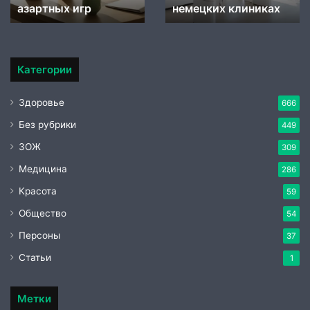
в
их клиниках
биохимию стресса
немецк
немецких
центрах
Категории
Здоровье
666
Без рубрики
449
ЗОЖ
309
Медицина
286
Красота
59
Общество
54
Персоны
37
Статьи
1
Метки