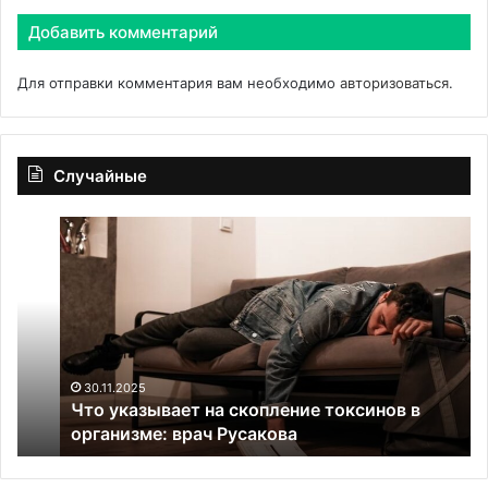
Добавить комментарий
Для отправки комментария вам необходимо
авторизоваться
.
Случайные
Что
Вл
указывает
си
на
ра
скопление
на
токсинов
де
в
и
организме:
ис
врач
по
30.11.2025
Что указывает на скопление токсинов в
Русакова
организме: врач Русакова