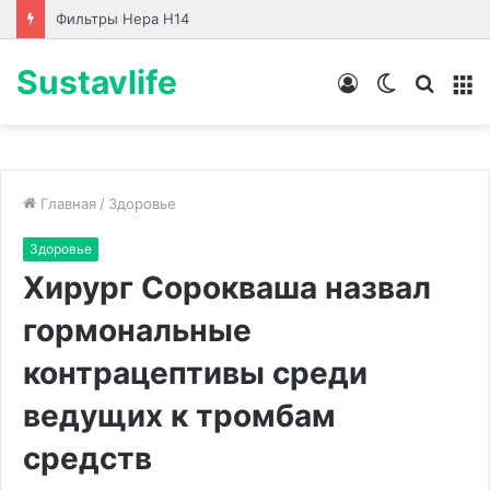
Лабораторные стенды по направлениям
Sustavlife
Войти
Switch
Искат
М
skin
Главная
/
Здоровье
Здоровье
Хирург Сорокваша назвал
гормональные
контрацептивы среди
ведущих к тромбам
средств