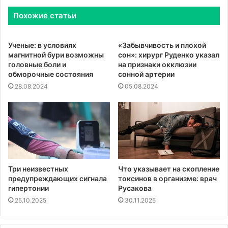
Похожие статьи
Ученые: в условиях
«Забывчивость и плохой
магнитной бури возможны
сон»: хирург Руденко указал
головные боли и
на признаки окклюзии
обморочные состояния
сонной артерии
28.08.2024
05.08.2024
Три неизвестных
Что указывает на скопление
предупреждающих сигнала
токсинов в организме: врач
гипертонии
Русакова
25.10.2025
30.11.2025