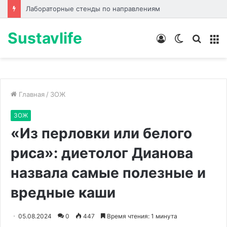
Лабораторные стенды по направлениям
Sustavlife
Войти
Switch
Искат
М
skin
Главная
/
ЗОЖ
ЗОЖ
«Из перловки или белого
риса»: диетолог Дианова
назвала самые полезные и
вредные каши
05.08.2024
0
447
Время чтения: 1 минута