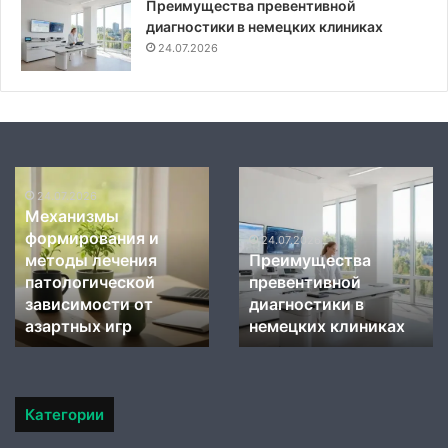
Преимущества превентивной
диагностики в немецких клиниках
24.07.2026
Механизмы
Преимущества
формирования
24.07.2026
превентивной
Механизмы
и
диагностики
формирования и
методы
в
24.07.2026
методы лечения
Преимущества
лечения
немецких
патологической
превентивной
патологической
клиниках
зависимости
зависимости от
диагностики в
от
азартных игр
немецких клиниках
азартных
игр
Категории