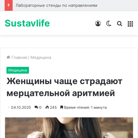
Биоревитализация: что происходит с кожей до, во время и после процедуры
Sustavlife
Войти
Switch
Искат
М
skin
Главная
/
Медицина
Медицина
Женщины чаще страдают
мерцательной аритмией
04.10.2025
0
245
Время чтения: 1 минута