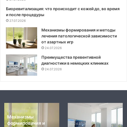
Биоревитализация: что происходит с кожей до, во время
и после процедуры
27.07.2026
Механизмы формирования и методы
лечения патологической зависимости
от азартных игр
24.07.2026
Преимущества превентивной
диагностики в немецких клиниках
24.07.2026
Механизмы
Современные
влияния
стандарты
24.07.2026
Современные
мануального
диагностики
стандарты
воздействия
и
24.07.2026