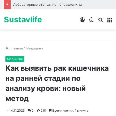
Лабораторные стенды по направлениям
Sustavlife
Войти
Switch
Искат
М
skin
Главная
/
Медицина
Медицина
Как выявить рак кишечника
на ранней стадии по
анализу крови: новый
метод
14.11.2025
0
210
Время чтения: 1 минута