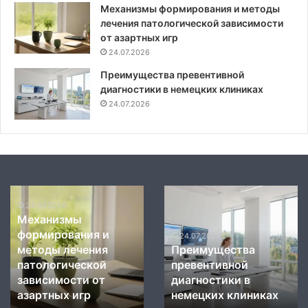
Механизмы формирования и методы
лечения патологической зависимости
от азартных игр
24.07.2026
Преимущества превентивной
диагностики в немецких клиниках
24.07.2026
Механизмы
Преимущества
формирования
24.07.2026
превентивной
Механизмы
и
диагностики
формирования и
методы
в
24.07.2026
методы лечения
Преимущества
лечения
немецких
патологической
превентивной
патологической
клиниках
зависимости
зависимости от
диагностики в
от
азартных игр
немецких клиниках
азартных