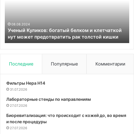
и
вх
клетчаткой
в
нут
чи
может
ра
08.08.2024
Ученый Куликов: богатый белком и клетчаткой
предотвратить
сп
нут может предотвратить рак толстой кишки
рак
за
толстой
ст
кишки
Последние
Популярные
Комментарии
Фильтры Hepa Н14
31.07.2026
Лабораторные стенды по направлениям
27.07.2026
Биоревитализация: что происходит с кожей до, во время
и после процедуры
27.07.2026