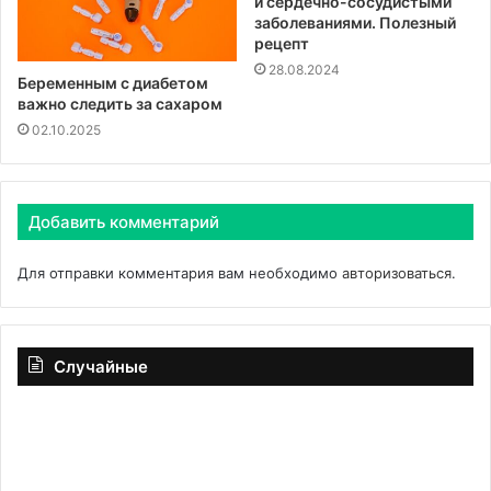
и сердечно-сосудистыми
заболеваниями. Полезный
рецепт
28.08.2024
Беременным с диабетом
важно следить за сахаром
02.10.2025
Добавить комментарий
Для отправки комментария вам необходимо
авторизоваться
.
Случайные
Ученый
Вр
Куликов:
Ре
богатый
ин
белком
го