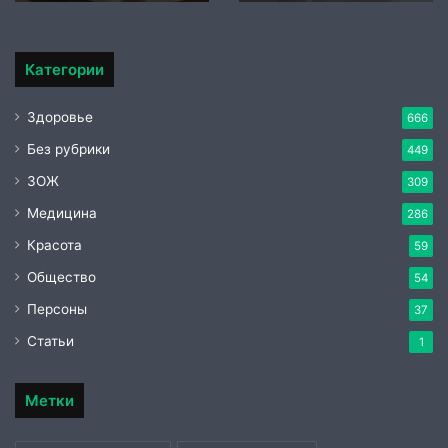
игр
Категории
Здоровье
666
Без рубрики
449
ЗОЖ
309
Медицина
286
Красота
59
Общество
54
Персоны
37
Статьи
1
Метки