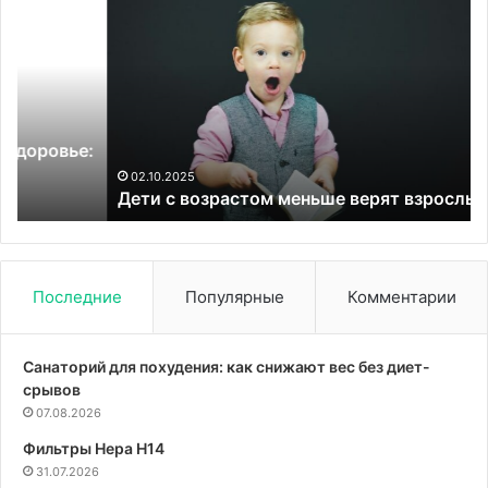
с
и
возрастом
ре
меньше
в
верят
кл
взрослым
Ге
:
02.10.2025
Дети с возрастом меньше верят взрослым
Последние
Популярные
Комментарии
Санаторий для похудения: как снижают вес без диет-
срывов
07.08.2026
Фильтры Hepa Н14
31.07.2026