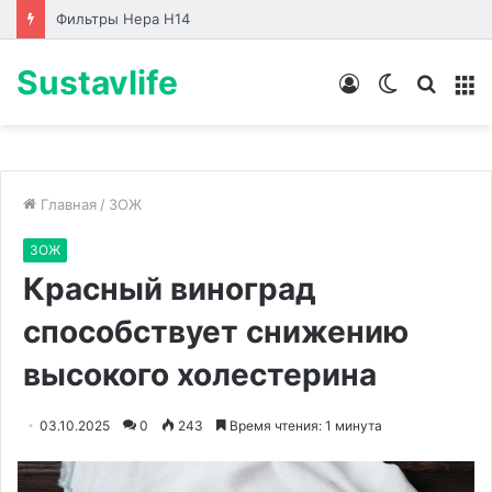
Лабораторные стенды по направлениям
Sustavlife
Войти
Switch
Искат
М
skin
Главная
/
ЗОЖ
ЗОЖ
Красный виноград
способствует снижению
высокого холестерина
03.10.2025
0
243
Время чтения: 1 минута