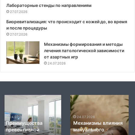
Лабораторные стенды по направлениям
27.07.2026
Биоревитализация: что происходит с кожей до, во время
и после процедуры
27.07.2026
Механизмы формирования и методы
лечения патологической зависимости
от азартных игр
24.07.2026
Механизмы
Современные
влияния
стандарты
24.07.2026
Современные
мануального
диагностики
стандарты
воздействия
и
24.07.2026
Механизмы влияния
диагностики и
на
терапии
мануального
терапии органов
биохимию
органов