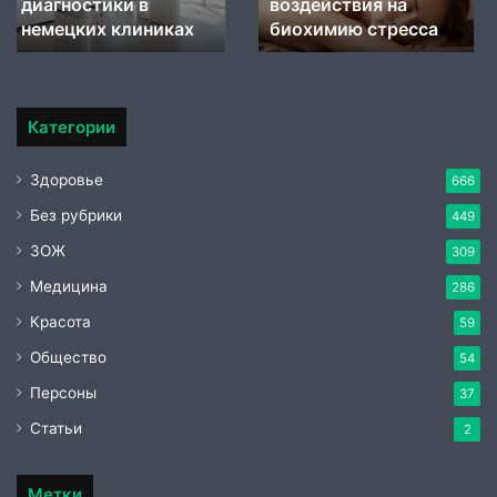
стресса
воздействия на
пищеварения
пищеварения в
в
биохимию стресса
немецких центрах
немецких
центрах
Категории
Здоровье
666
Без рубрики
449
ЗОЖ
309
Медицина
286
Красота
59
Общество
54
Персоны
37
Статьи
2
Метки