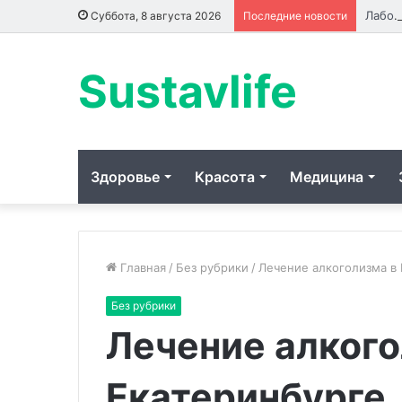
Лабораторные стенды по напра
Суббота, 8 августа 2026
Последние новости
Sustavlife
Здоровье
Красота
Медицина
Главная
/
Без рубрики
/
Лечение алкоголизма в
Без рубрики
Из
Лечение алкого
Джо
Байдена
удалили
Екатеринбурге
полип