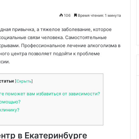
защита
22.06.2026
личных
Принцип
14.10.2025
106
Время чтения: 1 минута
данных
Любители лайков выглядят
современ
олип
более дружелюбными
защита 
едная привычка, а тяжелое заболевание, которое
 социальные связи человека. Самостоятельные
 срывами. Профессиональное лечение алкоголизма в
ного центра позволяет подойти к проблеме
сии.
статьи
[
Скрыть
]
ге поможет вам избавиться от зависимости?
помощью?
клинику?
нтр в Екатеринбурге