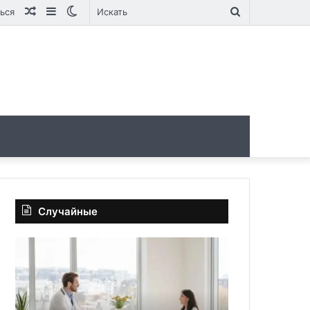
Случайная
Sidebar
Switch
Искать
ься
статья
skin
Случайные
Человечеству
угрожает
новый
смертельный
вирус