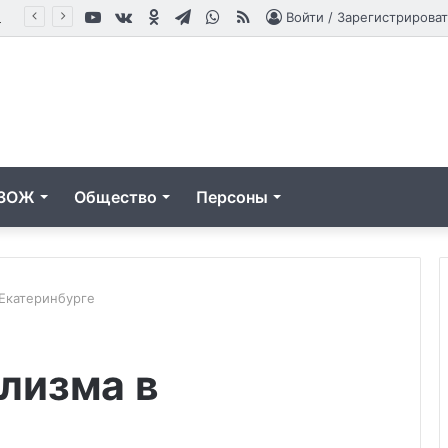
YouTube
vk.com
Одноклассники
Telegram
WhatsApp
RSS
влениям
Войти / Зарегистрироват
ЗОЖ
Общество
Персоны
 Екатеринбурге
Любители
Принципы
лизма в
лайков
работы
выглядят
современной
более
наркологии
дружелюбными
и