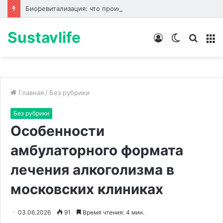
Биоревитализация: что происходит с кожей до, во время и после процедуры
Sustavlife
Войти
Switch
Искат
М
skin
Главная
/
Без рубрики
Без рубрики
Особенности
амбулаторного формата
лечения алкоголизма в
московских клиниках
03.06.2026
91
Время чтения: 4 мин.