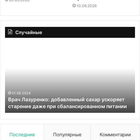
10.06.2026
Случайные
Врач
Ан
Лазуренко:
ци
добавленный
сл
сахар
и
ускоряет
ме
старение
сб
даже
ин
при
из
01.08.2024
Врач Лазуренко: добавленный сахар ускоряет
сбалансированном
от
старение даже при сбалансированном питании
питании
ис
Последние
Популярные
Комментарии