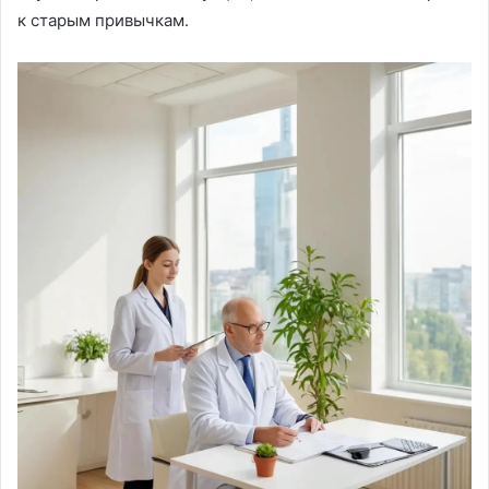
к старым привычкам․