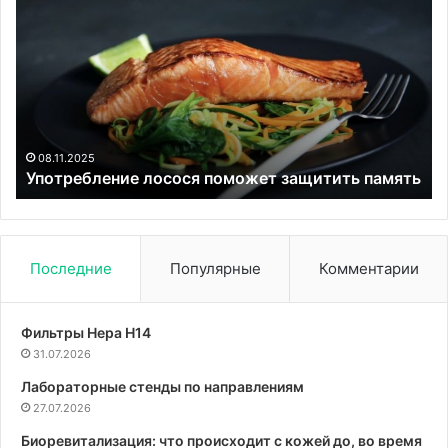
лосося
Бе
поможет
от
защитить
м
память
ли
па
ку
вл
на
08.11.2025
Употребление лосося поможет защитить память
ра
ра
ле
Последние
Популярные
Комментарии
Фильтры Hepa Н14
31.07.2026
Лабораторные стенды по направлениям
27.07.2026
Биоревитализация: что происходит с кожей до, во время