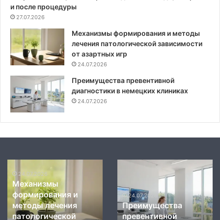
и после процедуры
27.07.2026
Механизмы формирования и методы
лечения патологической зависимости
от азартных игр
24.07.2026
Преимущества превентивной
диагностики в немецких клиниках
24.07.2026
Механизмы
Преимущества
формирования
24.07.2026
превентивной
Механизмы
и
диагностики
формирования и
методы
в
24.07.2026
методы лечения
Преимущества
лечения
немецких
патологической
превентивной
патологической
клиниках