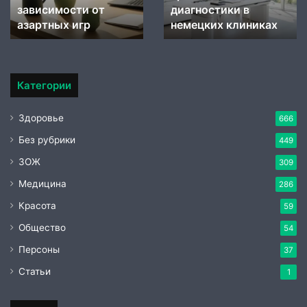
зависимости
зависимости от
диагностики в
от
азартных игр
немецких клиниках
азартных
игр
Категории
Здоровье
666
Без рубрики
449
ЗОЖ
309
Медицина
286
Красота
59
Общество
54
Персоны
37
Статьи
1