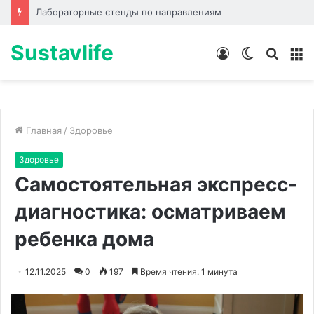
Лабораторные стенды по направлениям
Sustavlife
Войти
Switch
Искат
М
skin
Главная
/
Здоровье
Здоровье
Самостоятельная экспресс-
диагностика: осматриваем
ребенка дома
12.11.2025
0
197
Время чтения: 1 минута