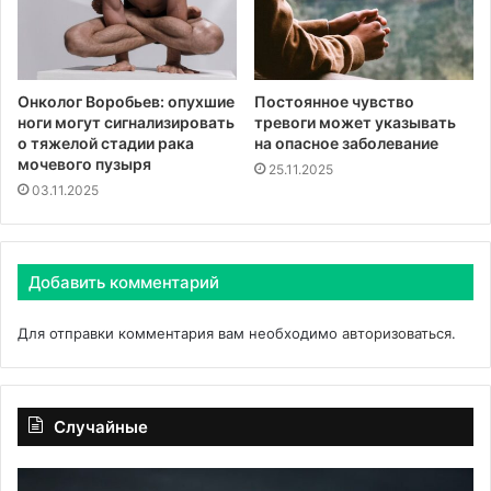
Онколог Воробьев: опухшие
Постоянное чувство
ноги могут сигнализировать
тревоги может указывать
о тяжелой стадии рака
на опасное заболевание
мочевого пузыря
25.11.2025
03.11.2025
Добавить комментарий
Для отправки комментария вам необходимо
авторизоваться
.
Случайные
Употребление
Вр