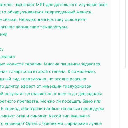
толог назначает МРТ для детального изучения всех
асто обнаруживаеться поврежденный мениск,
ые связки. Нередко диагностику осложняет
кальное повышение температуры.
ений
ру
довании
ых нюансов терапии. Многие пациенты задаются
ния гонартроза второй степени. К сожалению,
ьный вид невозможно, но вполне реально
лго длится эффект от инъекций гиалуроновой
й результат сохраняется от шести до двенадцати
кретного препарата. Можно ли посещать баню или
е? В период обострения любые тепловые процедуры
иливают отек и синовит. Какой тип внешнего
ого ношения? Ортез с боковыми шарнирами лучше