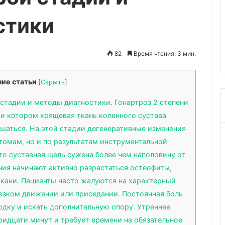
к
ьев: виагра
14.12.2025
косметологии
стики
ект
Клиника «Добрый доктор»:
 и уменьшает
современный подход к
и
косметологии
82
Время чтения: 3 мин.
ие статьи
[
Скрыть
]
стадии и методы диагностики. Гонартроз 2 степени
ри котором хрящевая ткань коленного сустава
ушаться. На этой стадии дегенеративные изменения
томам, но и по результатам инструментальной
то суставная щель сужена более чем наполовину от
ия начинают активно разрастаться остеофиты,
ани. Пациенты часто жалуются на характерный
езком движении или приседании. Постоянная боль
одку и искать дополнительную опору. Утреннее
идцати минут и требует времени на обязательное