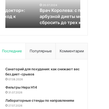
диеты
Соломатина
«Можно пер
26.07.2024
можно
пояснила,
Врач Королева: c помощью
полезного»
быстро
кому
арбузной диеты можно быстро
пояснила, к
сбросить
не
сбросить до трех килограммов
кофе
до
нужно
трех
пить
килограммов
кофе
Последние
Популярные
Комментарии
Санаторий для похудения: как снижают вес
без диет-срывов
07.08.2026
Фильтры Hepa Н14
31.07.2026
Лабораторные стенды по направлениям
27.07.2026