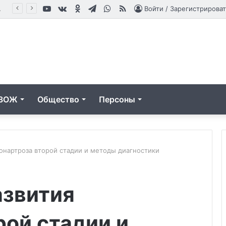
YouTube
vk.com
Одноклассники
Telegram
WhatsApp
RSS
влениям
Войти / Зарегистрироват
ЗОЖ
Общество
Персоны
онартроза второй стадии и методы диагностики
Клиника
азвития
«Добрый
доктор»:
современный
рой стадии и
подход