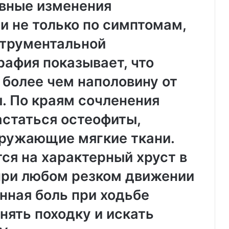
ивные изменения
и не только по симптомам,
струментальной
рафия показывает, что
 более чем наполовину от
. По краям сочленения
астаться остеофиты,
ружающие мягкие ткани.
ся на характерный хруст в
при любом резком движении
нная боль при ходьбе
нять походку и искать