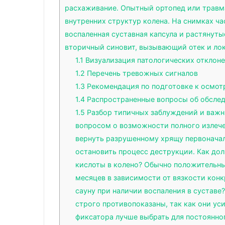
расхаживание. Опытный ортопед или травма
внутренних структур колена. На снимках ч
воспаленная суставная капсула и растянут
вторичный синовит, вызывающий отек и ло
1.1
Визуализация патологических отклон
1.2
Перечень тревожных сигналов
1.3
Рекомендация по подготовке к осмот
1.4
Распространенные вопросы об обсле
1.5
Разбор типичных заблуждений и важн
вопросом о возможности полного излече
вернуть разрушенному хрящу первоначал
остановить процесс деструкции. Как до
кислоты в колено? Обычно положительны
месяцев в зависимости от вязкости кон
сауну при наличии воспаления в сустав
строго противопоказаны, так как они ус
фиксатора лучше выбрать для постоянн