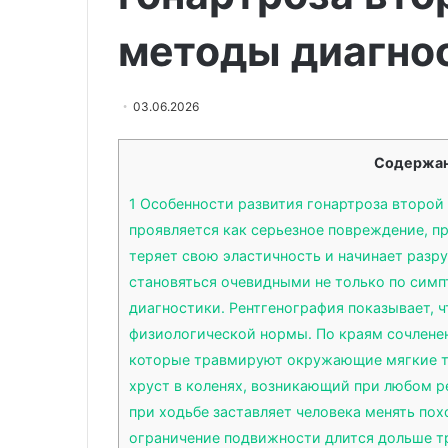
и
химиотерапии
Онколог Вороб
06.06.2026
обмен
и
методы диагно
Биологические механизмы
усиливает эфф
веществ
уменьшает
разрушения костной ткани и
химиотерапии
размер
обмен веществ
размер опухол
опухоли
03.06.2026
Содержан
1
Особенности развития гонартроза второй 
проявляется как серьезное повреждение, п
теряет свою эластичность и начинает разр
становяться очевидными не только по симп
диагностики. Рентгенография показывает, ч
физиологической нормы. По краям сочленен
которые травмируют окружающие мягкие тк
хруст в коленях, возникающий при любом р
при ходьбе заставляет человека менять пох
ограничение подвижности длится дольше тр