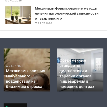
27.07.2026
Механизмы формирования и методы
лечения патологической зависимости
от азартных игр
24.07.2026
Механизмы
Современные
влияния
стандарты
24.07.2026
Современные
мануального
диагностики
стандарты
воздействия
и
24.07.2026
Механизмы влияния
диагностики и
на
терапии
мануального
терапии органов
биохимию
органов
стресса
воздействия на
пищеварения
пищеварения в
в
биохимию стресса
немецких центрах
немецких
центрах