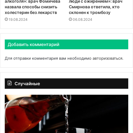
алкоголя»: врач Фомичева
люди с ожирением»: врач
назвала способы снизить
Смирнова ответила, кто
холестерин без лекарств
склонен к тромбозу
19.08.2024
06.08.2024
Добавить комментарий
Для отправки комментария вам необходимо
авторизоваться
.
Случайные
Вино
Тк
спровоцировало
об
рост
случаев
рака
печени