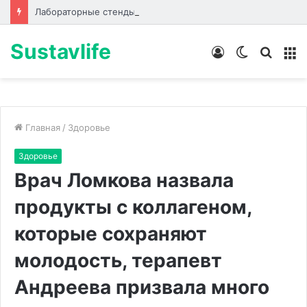
Лабораторные стенды по направлениям
Sustavlife
Войти
Switch
Искат
М
skin
Главная
/
Здоровье
Здоровье
Врач Ломкова назвала
продукты с коллагеном,
которые сохраняют
молодость, терапевт
Андреева призвала много