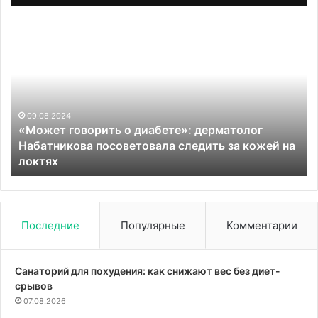
«Может
Вр
говорить
Ма
о
у
диабете»:
ка
дерматолог
л
Набатникова
м
посоветовала
во
09.08.2024
«Может говорить о диабете»: дерматолог
следить
ме
Набатникова посоветовала следить за кожей на
за
локтях
кожей
на
локтях
Последние
Популярные
Комментарии
Санаторий для похудения: как снижают вес без диет-
срывов
07.08.2026