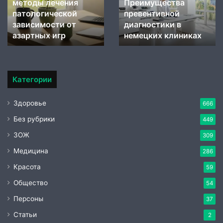
методы лечения
Преимущества
лечения
немецких
патологической
превентивной
патологической
клиниках
зависимости
зависимости от
диагностики в
от
азартных игр
немецких клиниках
азартных
игр
Категории
Здоровье
666
Без рубрики
449
ЗОЖ
309
Медицина
286
Красота
59
Общество
54
Персоны
37
Статьи
2