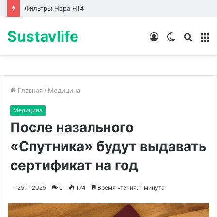
Фильтры Hepa Н14
Sustavlife
Войти
Switch
Искат
М
skin
Главная
/
Медицина
Медицина
После назального
«Спутника» будут выдавать
сертификат на год
25.11.2025
0
174
Время чтения: 1 минута