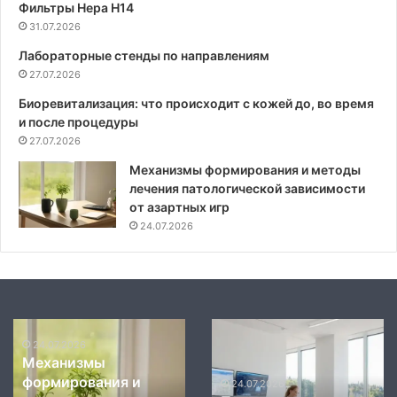
Фильтры Hepa Н14
31.07.2026
Лабораторные стенды по направлениям
27.07.2026
Биоревитализация: что происходит с кожей до, во время
и после процедуры
27.07.2026
Механизмы формирования и методы
лечения патологической зависимости
от азартных игр
24.07.2026
Механизмы
Преимущества
формирования
24.07.2026
превентивной
Механизмы
и
диагностики
формирования и
методы
в
24.07.2026