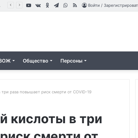
YouTube
vk.com
Одноклассники
Telegram
WhatsApp
RSS
влениям
Войти / Зарегистрироват
ЗОЖ
Общество
Персоны
 три раза повышает риск смерти от COVID-19
«Грозит
й кислоты в три
избыточным
весом»:
врач
риск смерти от
Калошина
09.08.2024