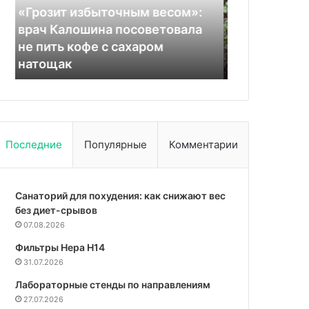
некрополист»
предотвращения
02.10.2025
31.07.2024
Анатолий
тромбов
Продлили лечение: кто такой
Нутрициоло
Москвин
и
«нижегородский некрополист»
полезен дл
болезней
Анатолий Москвин
тромбов и 
сердца
Последние
Популярные
Комментарии
Санаторий для похудения: как снижают вес
без диет-срывов
07.08.2026
Фильтры Hepa Н14
31.07.2026
Лабораторные стенды по направлениям
27.07.2026