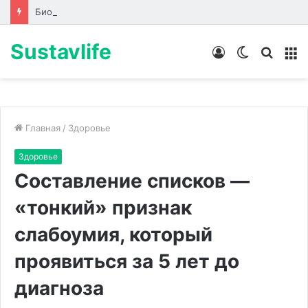
Биоревитализация: что происходит с кожей до, во время и после процедуры
Sustavlife
Войти
Switch
Искат
М
skin
Главная
/
Здоровье
Здоровье
Составление списков —
«тонкий» признак
слабоумия, который
проявиться за 5 лет до
диагноза