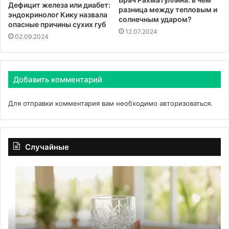
Дефицит железа или диабет:
разница между тепловым и
эндокринолог Кику назвала
солнечным ударом?
опасные причины сухих губ
12.07.2024
02.09.2024
Добавить комментарий
Для отправки комментария вам необходимо
авторизоваться
.
Случайные
Реальный
Пе
опыт
ра
преодоления
ка
зависимости
вы
через
ск
блокирующие
у