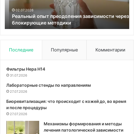
методики
ре
02.07.2026
Реальный опыт преодоления зависимости через
блокирующие методики
Последние
Популярные
Комментарии
Фильтры Hepa Н14
31.07.2026
Лабораторные стенды по направлениям
27.07.2026
Биоревитализация: что происходит с кожей до, во время
и после процедуры
27.07.2026
Механизмы формирования и методы
лечения патологической зависимости