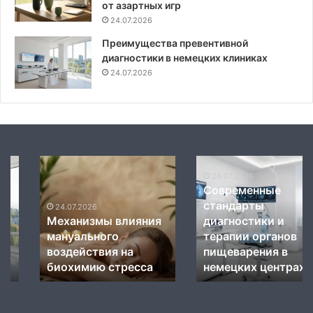
от азартных игр
24.07.2026
Преимущества превентивной
диагностики в немецких клиниках
24.07.2026
Механизмы
Современные
влияния
стандарты
24.07.2026
Современные
мануального
диагностики
стандарты
воздействия
и
24.07.2026
Механизмы влияния
диагностики и
на
терапии
мануального
терапии органов
биохимию
органов
стресса
воздействия на
пищеварения
пищеварения в
в
биохимию стресса
немецких центрах
немецких
центрах