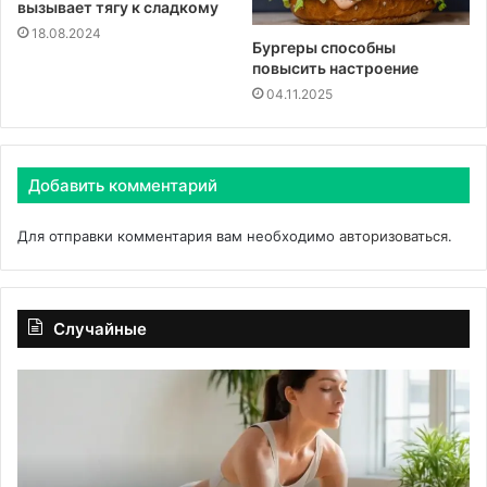
вызывает тягу к сладкому
18.08.2024
Бургеры способны
повысить настроение
04.11.2025
Добавить комментарий
Для отправки комментария вам необходимо
авторизоваться
.
Случайные
Основы
Га
восстановления
Ле
спины
ус
через
ка
систему
м