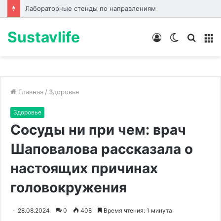
Лабораторные стенды по направлениям
Sustavlife
Войти
Switch
Искат
М
skin
Главная
/
Здоровье
Здоровье
Сосуды ни при чем: врач
Шаповалова рассказала о
настоящих причинах
головокружения
28.08.2024
0
408
Время чтения: 1 минута