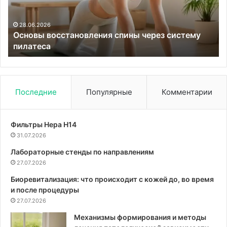
пилатеса
ко
са
га
28.06.2026
Основы восстановления спины через систему
и
е
пилатеса
сл
мн
кл
Последние
Популярные
Комментарии
Фильтры Hepa Н14
31.07.2026
Лабораторные стенды по направлениям
27.07.2026
Биоревитализация: что происходит с кожей до, во время
и после процедуры
27.07.2026
Механизмы формирования и методы