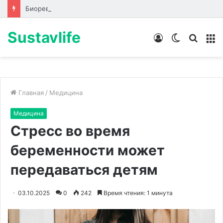
Биоревитализация: что происходит с кожей до, во время и после процедуры
Sustavlife
Войти
Switch
Искат
М
skin
Главная
/
Медицина
Медицина
Стресс во время
беременности может
передаваться детям
03.10.2025
0
242
Время чтения: 1 минута