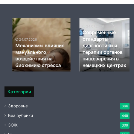
Механизмы
Современные
влияния
стандарты
24.07.2026
Современные
мануального
диагностики
стандарты
воздействия
и
24.07.2026
Механизмы влияния
диагностики и
на
терапии
мануального
терапии органов
биохимию
органов
стресса
воздействия на
пищеварения
пищеварения в
в
биохимию стресса
немецких центрах
немецких
центрах
Категории
Здоровье
666
Без рубрики
449
ЗОЖ
309