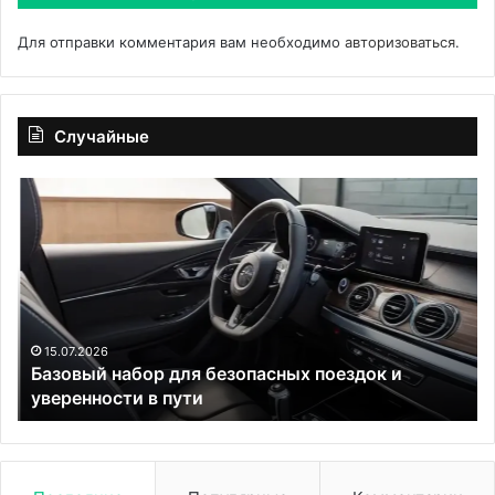
Для отправки комментария вам необходимо
авторизоваться
.
Случайные
Базовый
Ур
набор
Ар
для
м
безопасных
сп
поездок
по
и
св
уверенности
те
в
за
15.07.2026
Базовый набор для безопасных поездок и
пути
сч
уверенности в пути
ко
об
жи