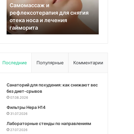
полезные
к
11.07.
ягоды
выздоро
нятия
Комп
12.07.2024
Продлевают жизнь: Малышева
нарк
назвала самые полезные ягоды
вызд
Последние
Популярные
Комментарии
Санаторий для похудения: как снижают вес
без диет-срывов
07.08.2026
Фильтры Hepa Н14
31.07.2026
Лабораторные стенды по направлениям
27.07.2026