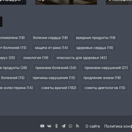
в
и
немецких
нарушении
центрах
кровообращения
мозгa
оломатина
(18)
болезни сердца
(18)
вредные продукты
(19)
от болезней
(15)
защита от рака
(14)
здоровье сердца
(16)
ирус
(25)
онкология
(19)
опасность для здоровья
(40)
е продукты
(36)
признаки болезней
(34)
признаки нарушений
(21)
 болезней
(15)
причины нарушения
(15)
продление жизни
(18)
е холестерина
(14)
советы врачей
(182)
советы диетологов
(15)
YouTube
vk.com
Одноклассники
Telegram
WhatsApp
RSS
О сайте
Политика кон