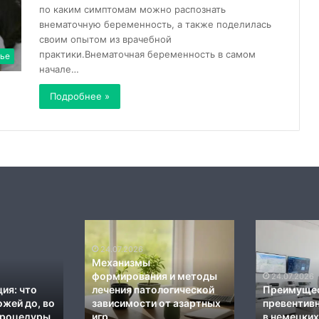
по каким симптомам можно распознать
внематочную беременность, а также поделилась
своим опытом из врачебной
практики.Внематочная беременность в самом
ье
начале…
Подробнее »
Современные
Методы
стандарты
самопомощи
диагностики
при
24.07.2026
23.07.2026
и
болях
Современные стандарты
Методы самопомощи пр
терапии
в
диагностики и терапии
болях в шейном отделе и
органов
шейном
органов пищеварения в
нарушении
пищеварения
немецких центрах
отделе
кровообращения мозгa