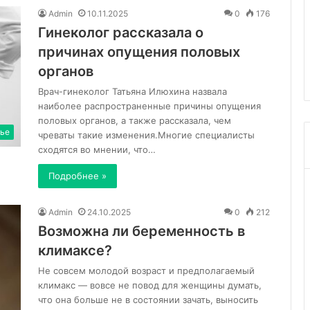
отека
Самомассаж и
Admin
10.11.2025
0
176
носа
ества использования
рефлексотерапия для с
Гинеколог рассказала о
и
очной оптики в
отека носа и лечения
причинах опущения половых
лечения
нтии
гайморита
гайморита
органов
Врач-гинеколог Татьяна Илюхина назвала
наиболее распространенные причины опущения
половых органов, а также рассказала, чем
ье
чреваты такие изменения.Многие специалисты
сходятся во мнении, что…
Подробнее »
Admin
24.10.2025
0
212
Возможна ли беременность в
климаксе?
Не совсем молодой возраст и предполагаемый
климакс — вовсе не повод для женщины думать,
что она больше не в состоянии зачать, выносить