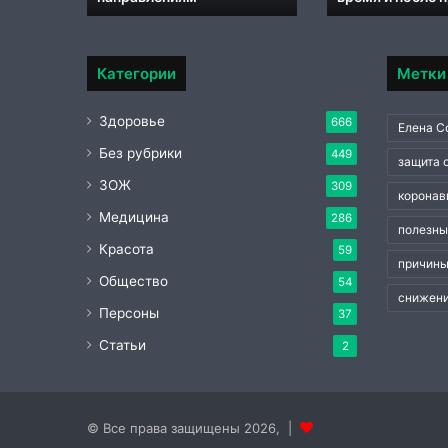
Категории
Метки
Здоровье
666
Елена С
Без рубрики
449
защита 
ЗОЖ
309
коронав
Медицина
286
полезны
Красота
59
причины
Общество
54
снижени
Персоны
37
Статьи
2
© Все права защищены 2026, |