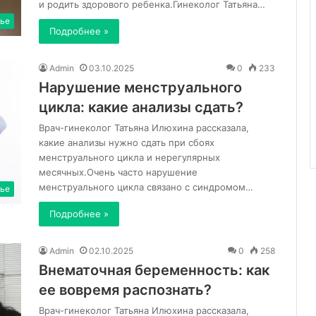
и родить здорового ребенка.Гинеколог Татьяна…
ье
Подробнее »
Admin
03.10.2025
0
233
Нарушение менструального
цикла: какие анализы сдать?
Врач-гинеколог Татьяна Илюхина рассказала,
какие анализы нужно сдать при сбоях
менструального цикла и нерегулярных
месячных.Очень часто нарушение
менструального цикла связано с синдромом…
ье
Подробнее »
Admin
02.10.2025
0
258
Внематочная беременность: как
ее вовремя распознать?
Врач-гинеколог Татьяна Илюхина рассказала,