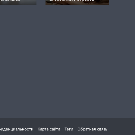
Германии
системы
и
социальные
сети
фиденциальности
Карта сайта
Теги
Обратная связь