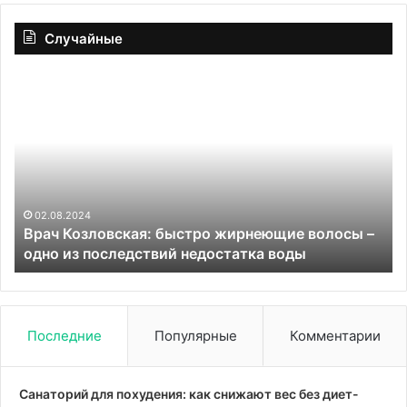
Случайные
Врач
Ка
Козловская:
на
быстро
же
жирнеющие
ес
волосы
ж
–
пу
одно
вы
из
02.08.2024
Врач Козловская: быстро жирнеющие волосы –
последствий
одно из последствий недостатка воды
недостатка
воды
Последние
Популярные
Комментарии
Санаторий для похудения: как снижают вес без диет-