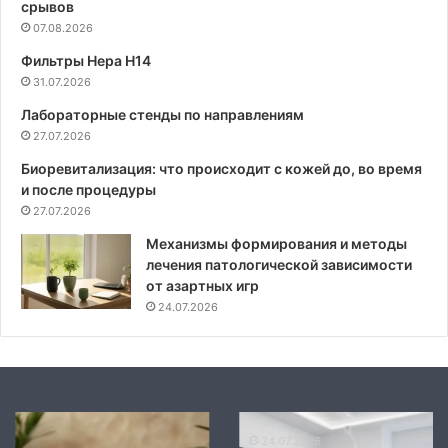
срывов
07.08.2026
Фильтры Hepa Н14
31.07.2026
Лабораторные стенды по направлениям
27.07.2026
Биоревитализация: что происходит с кожей до, во время
и после процедуры
27.07.2026
Механизмы формирования и методы
лечения патологической зависимости
от азартных игр
24.07.2026
Механизмы
Современные
влияния
стандарты
24.07.2026