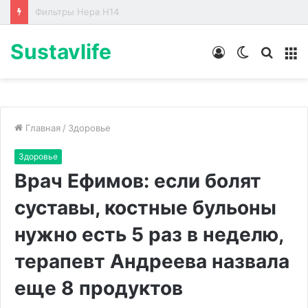
Лабораторные стенды по направлениям
Sustavlife
Войти
Switch
Искат
М
skin
Главная
/
Здоровье
Здоровье
Врач Ефимов: если болят
суставы, костные бульоны
нужно есть 5 раз в неделю,
терапевт Андреева назвала
еще 8 продуктов