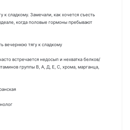
 к сладкому. Замечали, как хочется съесть
идеале, когда половые гормоны пребывают
ть вечернюю тягу к сладкому
асто встречается недосып и нехватка белков/
аминов группы В, А, Д, Е, С, хрома, марганца,
ранская
инолог