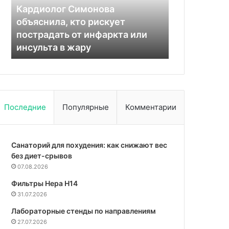
рак:
обращаться
Нарколог
объяснил
и
Екатеринб
15.12.2025
врач
какие
Может ли гастрит перерасти в
обращать
Павлов
методы
рак: объяснил врач Павлов
лечения 
лечения
существуют
Последние
Популярные
Комментарии
Санаторий для похудения: как снижают вес
без диет-срывов
07.08.2026
Фильтры Hepa Н14
31.07.2026
Лабораторные стенды по направлениям
27.07.2026