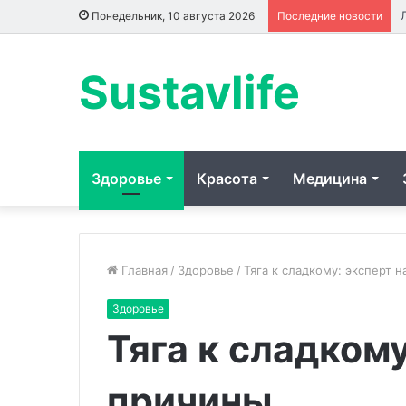
Понедельник, 10 августа 2026
Последние новости
Sustavlife
Здоровье
Красота
Медицина
Главная
/
Здоровье
/
Тяга к сладкому: эксперт 
Здоровье
Обучение
Страдал
Тяга к сладкому
игре
от
на
больной
фортепьяно
печени:
причины
в
стало