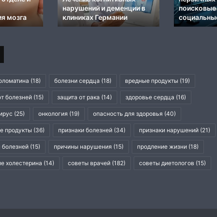
до,
патологической
ы по
происходит с кожей до, во
зависимости от 
во
время и после процедуры
зависимости
игр
время
от
и
азартных
после
игр
процедуры
оломатина
(18)
болезни сердца
(18)
вредные продукты
(19)
от болезней
(15)
защита от рака
(14)
здоровье сердца
(16)
ирус
(25)
онкология
(19)
опасность для здоровья
(40)
е продукты
(36)
признаки болезней
(34)
признаки нарушений
(21)
 болезней
(15)
причины нарушения
(15)
продление жизни
(18)
е холестерина
(14)
советы врачей
(182)
советы диетологов
(15)