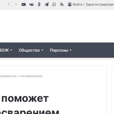
YouTube
vk.com
Одноклассники
Telegram
WhatsApp
RSS
влениям
Войти / Зарегистрироват
ЗОЖ
Общество
Персоны
правиться с несварением
Новости
 поможет
мировой
гепатологии
есварением