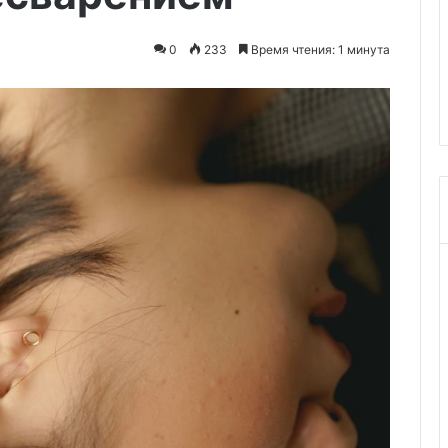
0
233
Время чтения: 1 минута
х побочек от
28.10.2025
ца
Новости мировой гепатологии