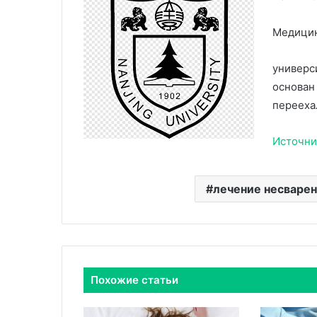
Медици
универс
основан
перееха
Источни
лечение несваре
Похожие статьи