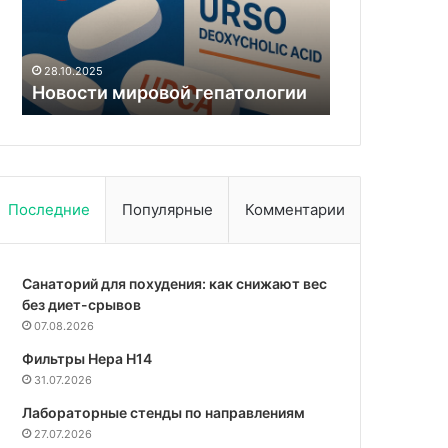
полноценной
21.06.2026
жизни
Трансформа
в
возвращени
11.02.2025
обществе
Зубы мудрости
жизни в об
Последние
Популярные
Комментарии
Санаторий для похудения: как снижают вес
без диет-срывов
07.08.2026
Фильтры Hepa Н14
31.07.2026
Лабораторные стенды по направлениям
27.07.2026