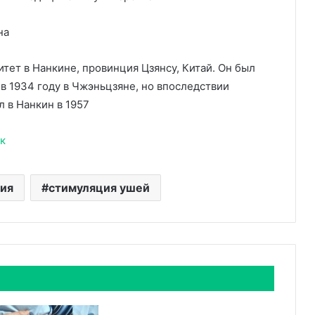
на
итет в Нанкине, провинция Цзянсу, Китай. Он был
 в 1934 году в Чжэньцзяне, но впоследствии
л в Нанкин в 1957
к
ния
стимуляция ушей