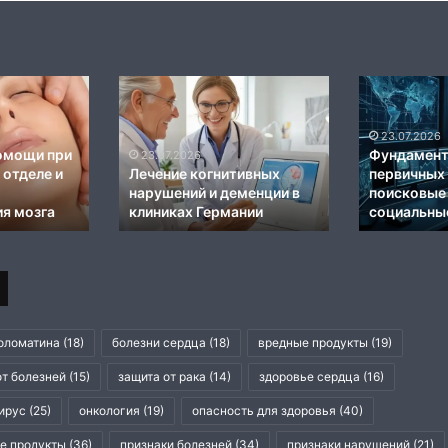
:
Механизмы
Преимуществ
формирования
превентивно
24.07.2026
и
диагностики
Механизмы
методы
в
формирования и методы
24.07.2026
лечения
немецких
ия: что
лечения патологической
Преимуще
патологической
клиниках
ожей до, во
зависимости от азартных
превентивн
процедуры
зависимости
игр
в немецких
от
азартных
игр
оломатина
(18)
болезни сердца
(18)
вредные продукты
(19)
от болезней
(15)
защита от рака
(14)
здоровье сердца
(16)
ирус
(25)
онкология
(19)
опасность для здоровья
(40)
е продукты
(36)
признаки болезней
(34)
признаки нарушений
(21)