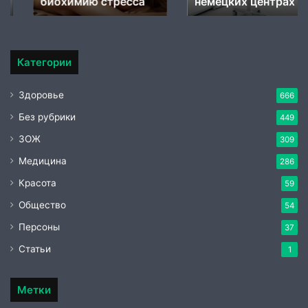
биохимию стресса
немецких центрах
немецких
центрах
Категории
Здоровье
666
Без рубрики
449
ЗОЖ
309
Медицина
286
Красота
59
Общество
54
Персоны
37
Статьи
1
Метки