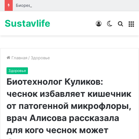
Биоревитализация: что происходит с кожей до, во время и после процедуры
Sustavlife
Войти
Switch
Искат
М
skin
Главная
/
Здоровье
Здоровье
Биотехнолог Куликов:
чеснок избавляет кишечник
от патогенной микрофлоры,
врач Алисова рассказала
для кого чеснок может