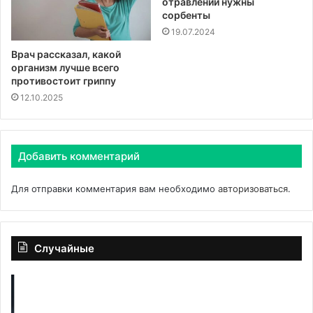
отравлении нужны
сорбенты
19.07.2024
Врач рассказал, какой
организм лучше всего
противостоит гриппу
12.10.2025
Добавить комментарий
Для отправки комментария вам необходимо
авторизоваться
.
Случайные
Нужны
Ка
ли
пе
на
бо