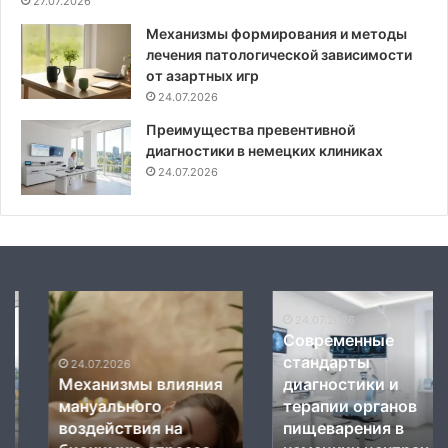
27.07.2026
Механизмы формирования и методы
лечения патологической зависимости
от азартных игр
24.07.2026
Преимущества превентивной
диагностики в немецких клиниках
24.07.2026
Механизмы
Современные
влияния
стандарты
24.07.2026
Современные
мануального
диагностики
стандарты
воздействия
и
24.07.2026
Механизмы влияния
диагностики и
на
терапии
мануального
терапии органов
биохимию
органов
стресса
воздействия на
пищеварения
пищеварения в
в