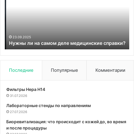
самом
в
деле
но
медицинские
уч
справки?
го
23.09.2025
ь
Нужны ли на самом деле медицинские справки?
Последние
Популярные
Комментарии
Фильтры Hepa Н14
31.07.2026
Лабораторные стенды по направлениям
27.07.2026
Биоревитализация: что происходит с кожей до, во время
и после процедуры