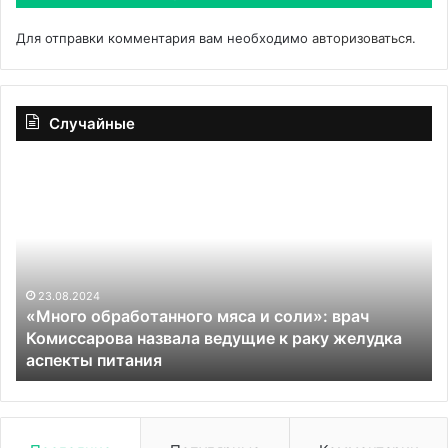
Для отправки комментария вам необходимо
авторизоваться
.
Случайные
«Много
Ме
обработанного
во
мяса
ма
и
те
соли»:
на
врач
ре
Комиссарова
си
23.08.2024
«Много обработанного мяса и соли»: врач
назвала
Комиссарова назвала ведущие к раку желудка
ведущие
аспекты питания
к
раку
желудка
аспекты
питания