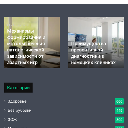
Механизмы
Преимущества
формирования
24.07.2026
превентивной
Механизмы
и
диагностики
формирования и
методы
в
24.07.2026
методы лечения
Преимущества
лечения
немецких
патологической
превентивной
патологической
клиниках
зависимости
зависимости от
диагностики в
от
азартных игр
немецких клиниках
азартных
игр
Категории
Здоровье
666
Без рубрики
449
ЗОЖ
309