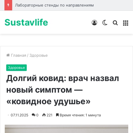
Лабораторные стенды по направлениям
Sustavlife
Войти
Switch
Искат
М
skin
Главная
/
Здоровье
Здоровье
Долгий ковид: врач назвал
новый симптом —
«ковидное удушье»
07.11.2025
0
221
Время чтения: 1 минута