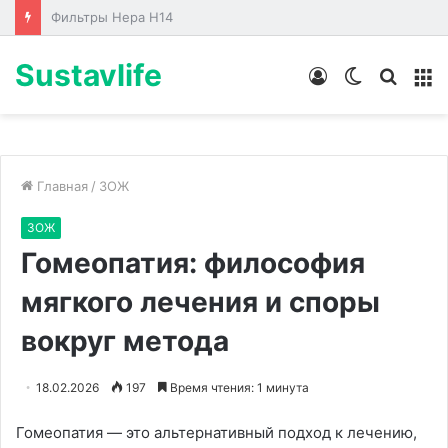
Лабораторные стенды по направлениям
Sustavlife
Войти
Switch
Искат
М
skin
Главная
/
ЗОЖ
ЗОЖ
Гомеопатия: философия
мягкого лечения и споры
вокруг метода
18.02.2026
197
Время чтения: 1 минута
Гомеопатия — это альтернативный подход к лечению,