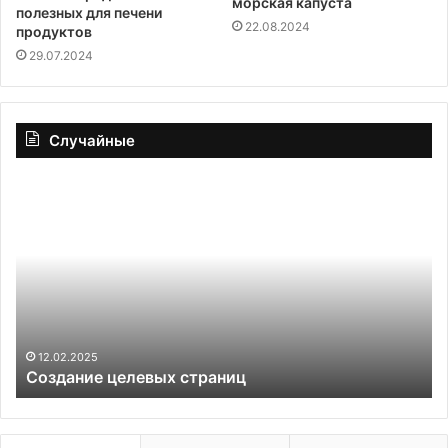
морская капуста
полезных для печени
22.08.2024
продуктов
29.07.2024
Случайные
Создание
Ко
целевых
за
страниц
по
не
п
12.02.2025
Создание целевых страниц