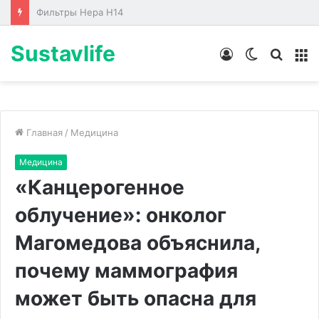
Лабораторные стенды по направлениям
Sustavlife
Войти
Switch
Искат
М
skin
Главная
/
Медицина
Медицина
«Канцерогенное
облучение»: онколог
Магомедова объяснила,
почему маммография
может быть опасна для