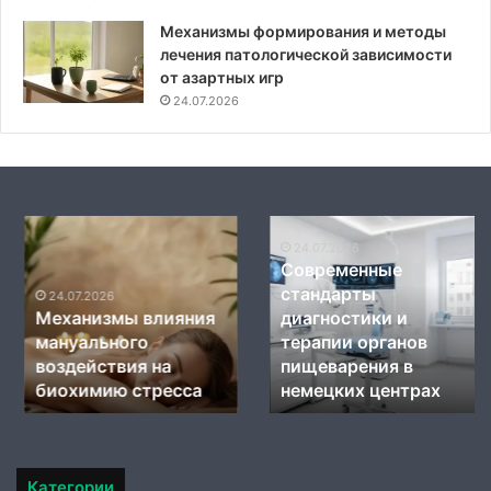
Механизмы формирования и методы
лечения патологической зависимости
от азартных игр
24.07.2026
Механизмы
Современные
влияния
стандарты
24.07.2026
Современные
мануального
диагностики
стандарты
воздействия
и
24.07.2026
Механизмы влияния
диагностики и
на
терапии
мануального
терапии органов
биохимию
органов
стресса
воздействия на
пищеварения
пищеварения в
в
биохимию стресса
немецких центрах
немецких
центрах
Категории