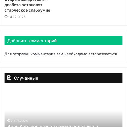
диабета остановят
старческое слабоумие
14.12.2025
Добавить комментарий
Для отправки комментария вам необходимо
авторизоваться
.
Случайные
Врач
Не
Кабанов
вр
назвал
пр
самый
ст
полезный
пр
и
29.07.2024
к
Врач Кабанов назвал самый полезный и
охлаждающий
оп