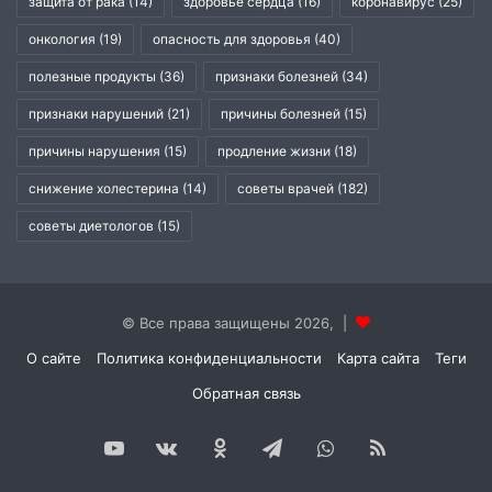
защита от рака
(14)
здоровье сердца
(16)
коронавирус
(25)
онкология
(19)
опасность для здоровья
(40)
полезные продукты
(36)
признаки болезней
(34)
признаки нарушений
(21)
причины болезней
(15)
причины нарушения
(15)
продление жизни
(18)
снижение холестерина
(14)
советы врачей
(182)
советы диетологов
(15)
© Все права защищены 2026, |
О сайте
Политика конфиденциальности
Карта сайта
Теги
Обратная связь
YouTube
vk.com
Одноклассники
Telegram
WhatsApp
RSS