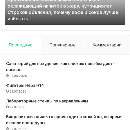
охлаждающий напиток в жару, нутрициолог
напиток
по
е
Строков объяснил, почему кофе и соков лучше
в
избегать
жару,
нутрициолог
Строков
объяснил,
почему
Последние
Популярные
Комментарии
кофе
и
соков
Санаторий для похудения: как снижают вес без диет-
лучше
срывов
избегать
07.08.2026
Фильтры Hepa Н14
31.07.2026
Лабораторные стенды по направлениям
27.07.2026
Биоревитализация: что происходит с кожей до, во время
и после процедуры
27.07.2026