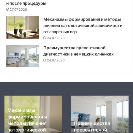
и после процедуры
27.07.2026
Механизмы формирования и методы
лечения патологической зависимости
от азартных игр
24.07.2026
Преимущества превентивной
диагностики в немецких клиниках
24.07.2026
Механизмы
Преимущества
формирования
24.07.2026
превентивной
Механизмы
и
диагностики
формирования и
методы
в
24.07.2026
методы лечения
Преимущества
лечения
немецких
патологической
превентивной
патологической
клиниках