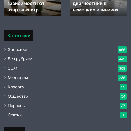
зависимости
зависимости от
диагностики в
от
азартных игр
немецких клиниках
азартных
игр
Категории
Здоровье
666
Без рубрики
449
ЗОЖ
309
Медицина
286
Красота
59
Общество
54
Персоны
37
Статьи
1