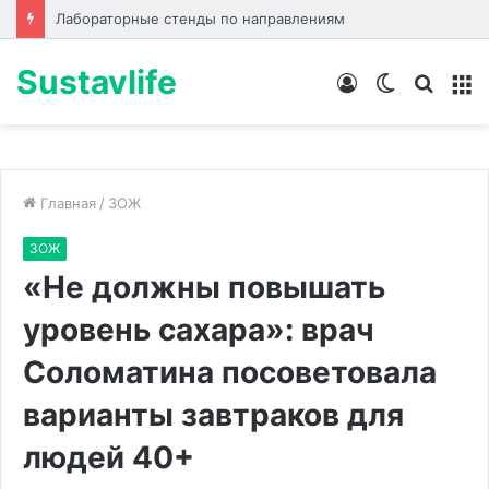
Лабораторные стенды по направлениям
Sustavlife
Войти
Switch
Искат
М
skin
Главная
/
ЗОЖ
ЗОЖ
«Не должны повышать
уровень сахара»: врач
Соломатина посоветовала
варианты завтраков для
людей 40+