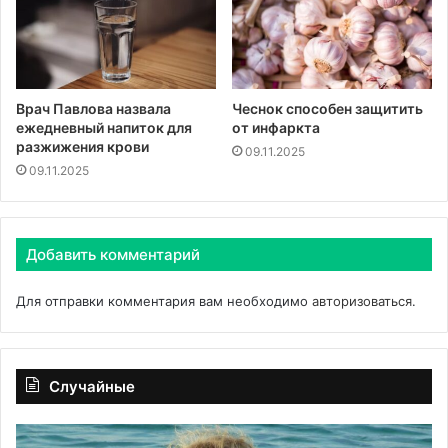
Врач Павлова назвала
Чеснок способен защитить
ежедневный напиток для
от инфаркта
разжижения крови
09.11.2025
09.11.2025
Добавить комментарий
Для отправки комментария вам необходимо
авторизоваться
.
Случайные
Педиатр
«С