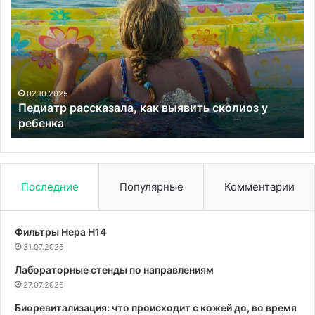
рассказала,
с
как
и
выявить
ды
сколиоз
ди
у
Бе
ребенка
по
с
02.10.2025
Педиатр рассказала, как выявить сколиоз у
че
ребенка
м
и
не
со
ви
Последние
Популярные
Комментарии
Фильтры Hepa Н14
31.07.2026
Лабораторные стенды по направлениям
27.07.2026
Биоревитализация: что происходит с кожей до, во время