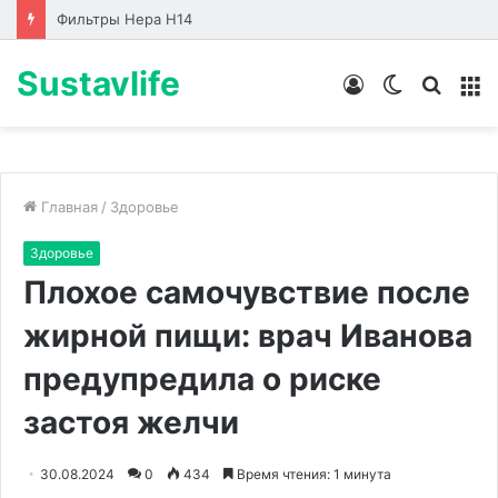
Лабораторные стенды по направлениям
Sustavlife
Войти
Switch
Искат
М
skin
Главная
/
Здоровье
Здоровье
Плохое самочувствие после
жирной пищи: врач Иванова
предупредила о риске
застоя желчи
30.08.2024
0
434
Время чтения: 1 минута