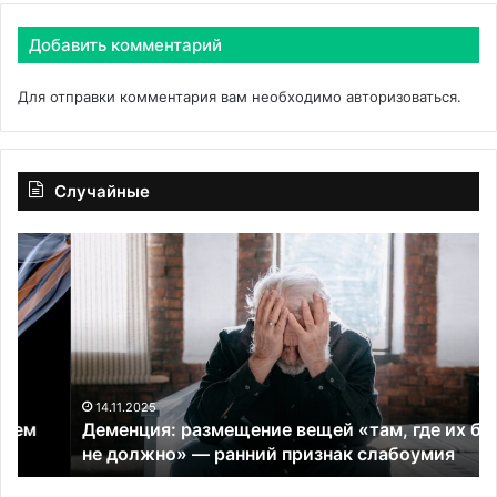
Добавить комментарий
Для отправки комментария вам необходимо
авторизоваться
.
Случайные
Деменция:
Ка
размещение
Ва
вещей
об
«там,
и
где
ан
их
по
быть
ри
не
на
14.11.2025
Деменция: размещение вещей «там, где их быть
должно»
се
не должно» — ранний признак слабоумия
—
ри
ранний
на