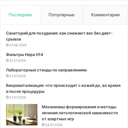
признак
7
слабоумия
Последние
Популярные
Комментарии
Санаторий для похудения: как снижают вес без диет-
срывов
07.08.2026
Фильтры Hepa Н14
31.07.2026
Лабораторные стенды по направлениям
27.07.2026
Биоревитализация: что происходит с кожей до, во время
и после процедуры
27.07.2026
Механизмы формирования и методы
лечения патологической зависимости
от азартных игр
24.07.2026