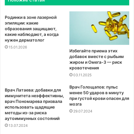
Родинки в зоне лазерной
эпиляции: какие
образования защищают,
какие наблюдают, а когда
нужен дерматолог
15.01.2026
Избегайте приема этих
добавок вместе с рыбьим
жиром и Омега-3 — риск
кровотечения
03.11.2025
Врач Голощапов: пульс
Врач Латаева: добавки для
менее 50 ударов в минуту
иммунитета неэффективны,
при густой крови опасен для
врач Пономарева призвала
мозга
использовать щадящие
29.07.2024
методы из-за риска
аутоиммунных состояний
13.07.2024