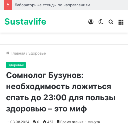
Лабораторные стенды по направлениям
Sustavlife
Войти
Switch
Искат
М
skin
Главная
/
Здоровье
Здоровье
Сомнолог Бузунов:
необходимость ложиться
спать до 23:00 для пользы
здоровью – это миф
03.08.2024
0
467
Время чтения: 1 минута