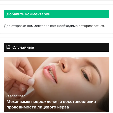
Добавить комментарий
Для отправки комментария вам необходимо
авторизоваться
.
Случайные
Механизмы
Эн
повреждения
Си
и
от
восстановления
вл
проводимости
ли
лицевого
пи
нерва
на
ск
30.06.2026
Механизмы повреждения и восстановления
к
проводимости лицевого нерва
о