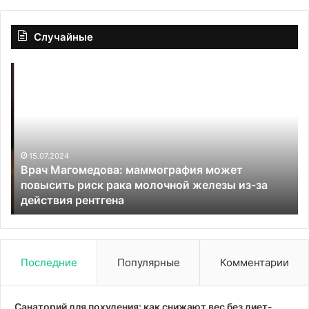
Случайные
Врач
Не
Магомедова:
пр
маммография
де
может
же
повысить
в
риск
ор
рака
пе
15.07.2024
Врач Магомедова: маммография может
молочной
вр
повысить риск рака молочной железы из-за
железы
Ка
действия рентгена
из-
за
действия
рентгена
Последние
Популярные
Комментарии
Санаторий для похудения: как снижают вес без диет-