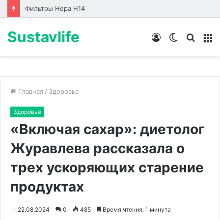
Лабораторные стенды по направлениям
Sustavlife
Войти
Switch
Искат
М
skin
Главная
/
Здоровье
Здоровье
«Включая сахар»: диетолог
Журавлева рассказала о
трех ускоряющих старение
продуктах
22.08.2024
0
485
Время чтения: 1 минута