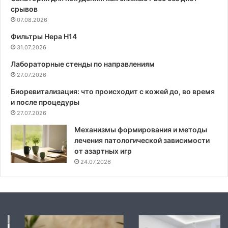
срывов
07.08.2026
Фильтры Hepa Н14
31.07.2026
Лабораторные стенды по направлениям
27.07.2026
Биоревитализация: что происходит с кожей до, во время
и после процедуры
27.07.2026
Механизмы формирования и методы
лечения патологической зависимости
от азартных игр
24.07.2026
Механизмы
Современные